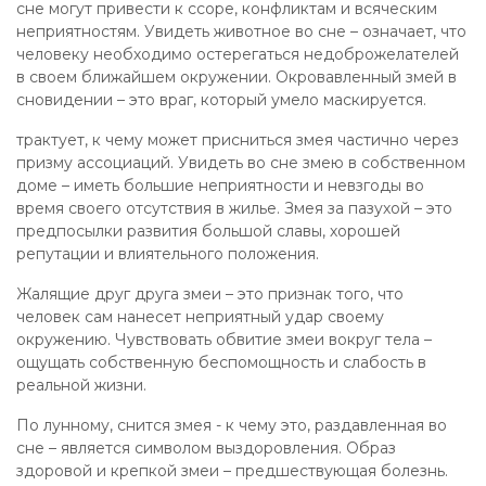
сне могут привести к ссоре, конфликтам и всяческим
неприятностям. Увидеть животное во сне – означает, что
человеку необходимо остерегаться недоброжелателей
в своем ближайшем окружении. Окровавленный змей в
сновидении – это враг, который умело маскируется.
трактует, к чему может присниться змея частично через
призму ассоциаций. Увидеть во сне змею в собственном
доме – иметь большие неприятности и невзгоды во
время своего отсутствия в жилье. Змея за пазухой – это
предпосылки развития большой славы, хорошей
репутации и влиятельного положения.
Жалящие друг друга змеи – это признак того, что
человек сам нанесет неприятный удар своему
окружению. Чувствовать обвитие змеи вокруг тела –
ощущать собственную беспомощность и слабость в
реальной жизни.
По лунному, снится змея - к чему это, раздавленная во
сне – является символом выздоровления. Образ
здоровой и крепкой змеи – предшествующая болезнь.