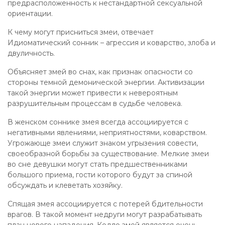
предрасположенность к нестандартной сексуальной
ориентации.
К чему могут присниться змеи, отвечает
Идиоматический сонник – агрессия и коварство, злоба и
двуличность.
Объясняет змей во снах, как признак опасности со
стороны темной демонической энергии. Активизации
такой энергии может привести к невероятным
разрушительным процессам в судьбе человека.
В женском соннике змея всегда ассоциируется с
негативными явлениями, неприятностями, коварством.
Угрожающе змеи служит знаком угрызения совести,
своеобразной борьбы за существование. Мелкие змеи
во сне девушки могут стать предшественниками
большого приема, гости которого будут за спиной
обсуждать и клеветать хозяйку.
Спящая змея ассоциируется с потерей бдительности
врагов. В такой момент недруги могут разрабатывать