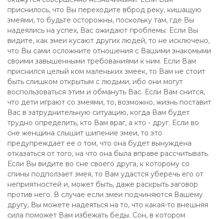
приснилось, что Вы переходите вброд реку, кишащую
змеями, то будьте осторожны, поскольку там, где Вы
надеялись на успех, Вас ожидают проблемы. Если Вы
видите, как змеи кусают других людей, то не исключено,
что Вы сами осложните отношения с Вашими знакомыми
своими завышенными требованиями к ним. Если Вам
приснился целый ком маленьких змеек, то Вам не стоит
быть слишком открытым с людьми, ибо они могут
воспользоваться этим и обмануть Вас. Если Вам снится,
что дети играют со змеями, то, возможно, жизнь поставит
Вас в затруднительную ситуацию, когда Вам будет
трудно определить, кто Вам враг, а кто - друг. Если во
сне женщина слышит шипение змеи, то это
предупреждает ее о том, что она будет вынуждена
отказаться от того, на что она была вправе рассчитывать.
Если Вы видите во сне своего друга, к которому со
спины подползает змея, то Вам удастся уберечь его от
неприятностей и, может быть, даже раскрыть заговор
против него. В случае если змеи подчиняются Вашему
другу, Вы можете надеяться на то, что какая-то внешняя
сила поможет Вам избежать беды. Сон, в котором