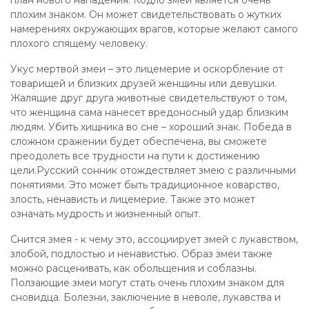
план нового нападения. Кодло змей является очень
плохим знаком. Он может свидетельствовать о жутких
намерениях окружающих врагов, которые желают самого
плохого спящему человеку.
Укус мертвой змеи – это лицемерие и оскорбление от
товарищей и близких друзей женщины или девушки.
Жалящие друг друга животные свидетельствуют о том,
что женщина сама нанесет вредоносный удар близким
людям. Убить хищника во сне – хороший знак. Победа в
сложном сражении будет обеспечена, вы сможете
преодолеть все трудности на пути к достижению
цели.Русский сонник отождествляет змею с различными
понятиями. Это может быть традиционное коварство,
злость, ненависть и лицемерие. Также это может
означать мудрость и жизненный опыт.
Снится змея - к чему это, ассоциирует змей с лукавством,
злобой, подлостью и ненавистью. Образ змеи также
можно расценивать, как обольщения и соблазны.
Ползающие змеи могут стать очень плохим знаком для
сновидца. Болезни, заключение в неволе, лукавства и