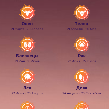
Овен
Телец
21 Марта - 20 Апреля
21 Апреля - 20 Мая
Близнецы
Рак
21 Мая - 21 Июня
22 Июня - 22 Июля
Лев
Дева
23 Июля - 23 Августа
24 Августа - 23 Сентября