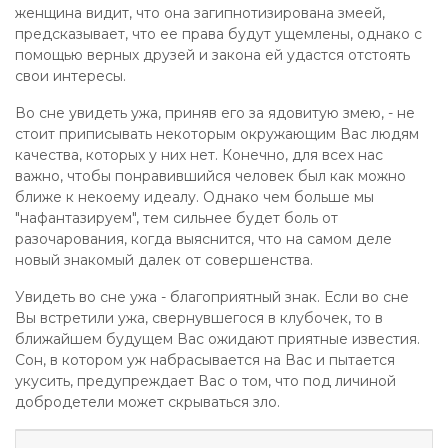
женщина видит, что она загипнотизирована змеей,
предсказывает, что ее права будут ущемлены, однако с
помощью верных друзей и закона ей удастся отстоять
свои интересы.
Во сне увидеть ужа, приняв его за ядовитую змею, - не
стоит приписывать некоторым окружающим Вас людям
качества, которых у них нет. Конечно, для всех нас
важно, чтобы понравившийся человек был как можно
ближе к некоему идеалу. Однако чем больше мы
"нафантазируем", тем сильнее будет боль от
разочарования, когда выяснится, что на самом деле
новый знакомый далек от совершенства.
Увидеть во сне ужа - благоприятный знак. Если во сне
Вы встретили ужа, свернувшегося в клубочек, то в
ближайшем будущем Вас ожидают приятные известия.
Сон, в котором уж набрасывается на Вас и пытается
укусить, предупреждает Вас о том, что под личиной
добродетели может скрываться зло.