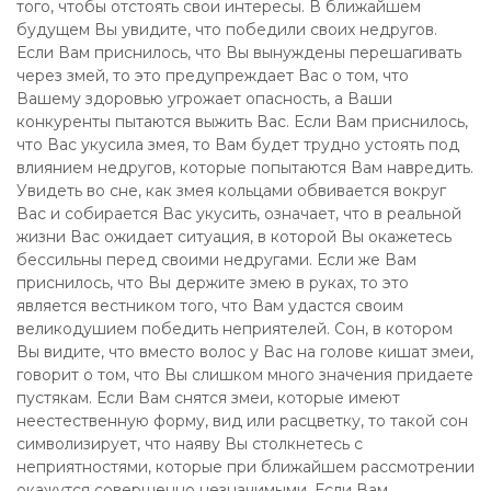
того, чтобы отстоять свои интересы. В ближайшем
будущем Вы увидите, что победили своих недругов.
Если Вам приснилось, что Вы вынуждены перешагивать
через змей, то это предупреждает Вас о том, что
Вашему здоровью угрожает опасность, а Ваши
конкуренты пытаются выжить Вас. Если Вам приснилось,
что Вас укусила змея, то Вам будет трудно устоять под
влиянием недругов, которые попытаются Вам навредить.
Увидеть во сне, как змея кольцами обвивается вокруг
Вас и собирается Вас укусить, означает, что в реальной
жизни Вас ожидает ситуация, в которой Вы окажетесь
бессильны перед своими недругами. Если же Вам
приснилось, что Вы держите змею в руках, то это
является вестником того, что Вам удастся своим
великодушием победить неприятелей. Сон, в котором
Вы видите, что вместо волос у Вас на голове кишат змеи,
говорит о том, что Вы слишком много значения придаете
пустякам. Если Вам снятся змеи, которые имеют
неестественную форму, вид или расцветку, то такой сон
символизирует, что наяву Вы столкнетесь с
неприятностями, которые при ближайшем рассмотрении
окажутся совершенно незначимыми. Если Вам