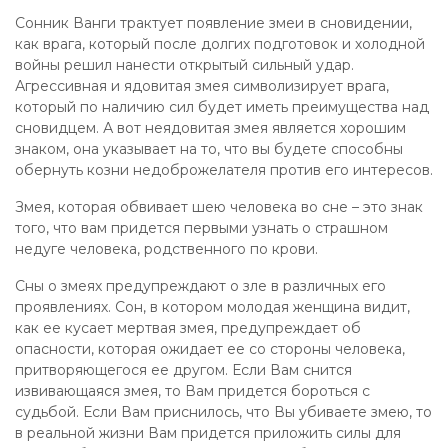
Сонник Ванги трактует появление змеи в сновидении,
как врага, который после долгих подготовок и холодной
войны решил нанести открытый сильный удар.
Агрессивная и ядовитая змея символизирует врага,
который по наличию сил будет иметь преимущества над
сновидцем. А вот неядовитая змея является хорошим
знаком, она указывает на то, что вы будете способны
обернуть козни недоброжелателя против его интересов.
Змея, которая обвивает шею человека во сне – это знак
того, что вам придется первыми узнать о страшном
недуге человека, родственного по крови.
Сны о змеях предупреждают о зле в различных его
проявлениях. Сон, в котором молодая женщина видит,
как ее кусает мертвая змея, предупреждает об
опасности, которая ожидает ее со стороны человека,
притворяющегося ее другом. Если Вам снится
извивающаяся змея, то Вам придется бороться с
судьбой. Если Вам приснилось, что Вы убиваете змею, то
в реальной жизни Вам придется приложить силы для