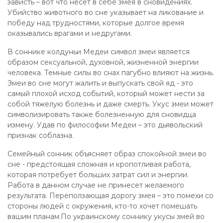
зависть – вот что несет в себе змея в сновидениях.
Убийство животного во сне указывает на ликование и
победу над трудностями, которые долгое время
оказывались врагами и недругами.
В соннике колдуньи Медеи символ змеи является
образом сексуальной, духовной, жизненной энергии
человека. Темные силы во снах пагубно влияют на жизнь.
Змеи во сне могут жалить и выпускать свой яд - это
самый плохой исход событий, который может нести за
собой тяжелую болезнь и даже смерть. Укус змеи может
символизировать также болезненную для сновидца
измену. Удав по философии Медеи – это дьявольский
признак соблазна.
Семейный сонник объясняет образ спокойной змеи во
сне - предстоящая сложная и кропотливая работа,
которая потребует больших затрат сил и энергии.
Работа в данном случае не принесет желаемого
результата. Переползающая дорогу змея – это помехи со
стороны людей с окружения, кто-то хочет помешать
вашим планам.По украинскому соннику укусы змей во