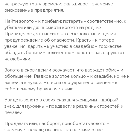
напрасную трату времени; фальшивое – знаменует
рискованные предприятия.
Найти золото – к прибыли; потерять – соответственно, к
убыткам или даже смерти кого-то из родных.
Привиделось, что носите на себе золотые изделия –
предупреждение об опасности. Красть – к потере
уважения; дарить – к участию в свадебном торжестве;
обладать большим количеством золота – вас окружают
нахлебники.
Золото в сновидении оозначает, что вас ждет обман и
обольщение. Гладкое золотое кольцо – к свадьбе, но не к
вашей, а к чужой. Но если оно украшено камнем – к
собственному бракосочетанию.
Увидеть золото в своих снах для женщины – добрый
знак, для мужчины – предвестие различных горестей и
печалей.
Продавать или, наоборот, приобретать золото –
знаменует печаль; плавить – к сплетням о вас.