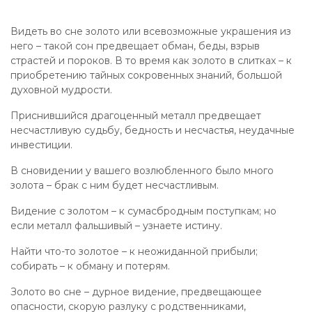
Видеть во сне золото или всевозможные украшения из
него – такой сон предвещает обман, беды, взрыв
страстей и пороков. В то время как золото в слитках – к
приобретению тайных сокровенных знаний, большой
духовной мудрости.
Приснившийся драгоценный металл предвещает
несчастливую судьбу, бедность и несчастья, неудачные
инвестиции.
В сновидении у вашего возлюбленного было много
золота – брак с ним будет несчастливым.
Видение с золотом – к сумасбродным поступкам; но
если металл фальшивый – узнаете истину.
Найти что-то золотое – к неожиданной прибыли;
собирать – к обману и потерям.
Золото во сне – дурное видение, предвещающее
опасности, скорую разлуку с родственниками,