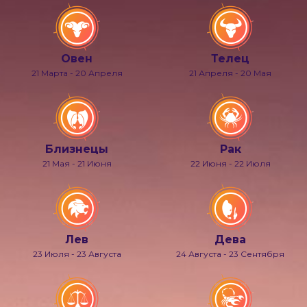
Овен
Телец
21 Марта - 20 Апреля
21 Апреля - 20 Мая
Близнецы
Рак
21 Мая - 21 Июня
22 Июня - 22 Июля
Лев
Дева
23 Июля - 23 Августа
24 Августа - 23 Сентября