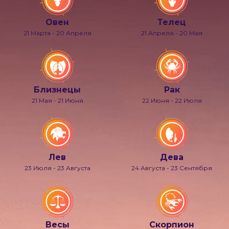
Овен
Телец
21 Марта - 20 Апреля
21 Апреля - 20 Мая
Близнецы
Рак
21 Мая - 21 Июня
22 Июня - 22 Июля
Лев
Дева
23 Июля - 23 Августа
24 Августа - 23 Сентября
Весы
Скорпион