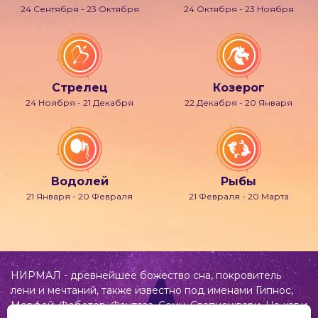
24 Сентября - 23 Октября
24 Октября - 23 Ноября
Стрелец
Козерог
24 Ноября - 21 Декабря
22 Декабря - 20 Января
Водолей
Рыбы
21 Января - 20 Февраля
21 Февраля - 20 Марта
НИРМАЛ - древнейшее божество сна, покровитель
лени и мечтаний, также известно под именами Гипнос,
Морфей, Фобетор, Фантаза, Сомн, Свапнещвари, На-хаг и