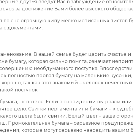
еверные друзья введут Вас в заблуждение относитель
, борясь за достижение Вами более высокого общест
л во сне огромную кипу мелко исписанных листов бу
а с документами.
аменование. В вашей семье будет царить счастье и 
сне бумагу, которая сильно помята, означает непри
 к совершению необдуманного поступка. Впоследств
век полностью порвал бумагу на маленькие кусочки,
 хорошо, так как этот знакомый – человек нечестный
такой поступок.
 бумага, - к потере. Если в сновидении вы рвали или 
ятое дело. Свитки пергамента или бумаги – к суде
какого цвета были свитки. Белый цвет – ваша сторон
. Промокательная бумага – серьезное предупрежде
едения, которые могут серьезно навредить вашим б