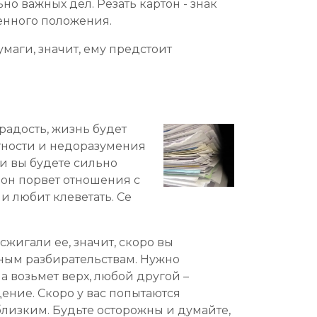
но важных дел. Резать картон - знак
венного положения.
маги, значит, ему предстоит
радость, жизнь будет
ятности и недоразумения
ии вы будете сильно
 он порвет отношения с
 и любит клеветать. Се
сжигали ее, значит, скоро вы
бным разбирательствам. Нужно
а возьмет верх, любой другой –
ние. Скоро у вас попытаются
лизким. Будьте осторожны и думайте,