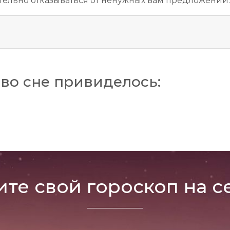
тельно отказываться от ненужных вам предложений.
н
во сне привиделось:
ите свой гороскоп на с