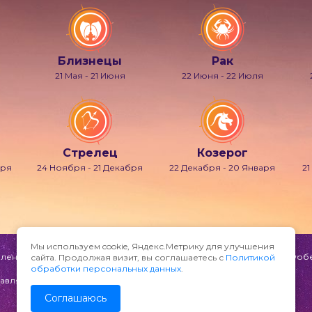
Близнецы
Рак
21 Мая - 21 Июня
22 Июня - 22 Июля
Стрелец
Козерог
бря
24 Ноября - 21 Декабря
22 Декабря - 20 Января
21
Мы используем cookie, Яндекс.Метрику для улучшения
ени и мечтаний, также известно под именами Гипнос, Морфей, Фобет
сайта. Продолжая визит, вы соглашаетесь с
Политикой
обработки персональных данных
.
авляйте по адресу:
Соглашаюсь