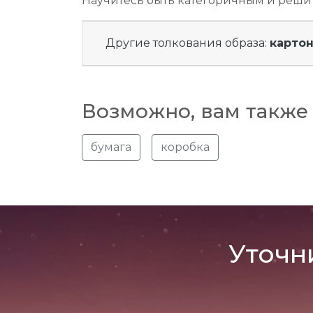
Научитесь быть категоричным и реши
Другие толкования образа:
карто
Возможно, вам также 
бумага
коробка
Уточн