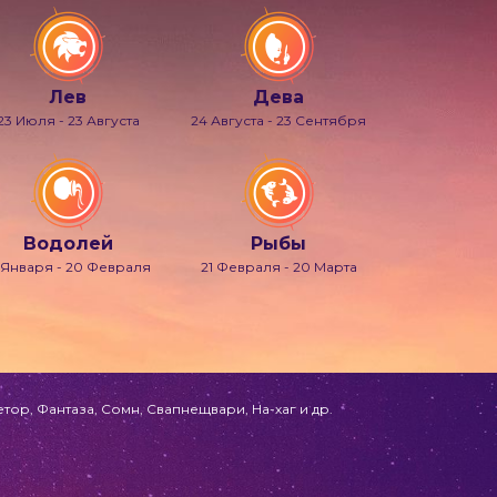
Лев
Дева
23 Июля - 23 Августа
24 Августа - 23 Сентября
Водолей
Рыбы
 Января - 20 Февраля
21 Февраля - 20 Марта
ор, Фантаза, Сомн, Свапнещвари, На-хаг и др.