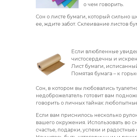
о чем говорить.
Сон о листе бумаги, который сильно ше
ее, ждите забот. Склеивание листов б
Если влюбленные увидели
чистосердечны и искрен
Лист бумаги, исписанны
Помятая бумага – к горь
Сон, в котором вы любовались туалетн
недоброжелатель готовит вам подножк
говорить о личных тайнах: любопытны
Если вам приснилось несколько руло
вашего окружения. Использовать во сн
счастье, подарки, успехи и радостные 