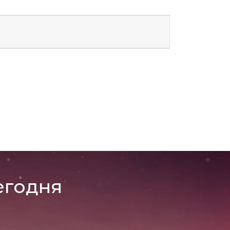
егодня