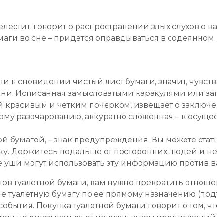
лестит, говорит о распространении злых слухов о ва
умаги во сне – придется оправдываться в содеянном.
 в сновидении чистый лист бумаги, значит, чувств
ни. Исписанная замысловатыми каракулями или запа
й красивым и четким почерком, извещает о заключе
кому разочарованию, аккуратно сложенная – к осущ
ой бумагой, – знак предупреждения. Вы можете стат
у. Держитесь подальше от посторонних людей и не 
е уши могут использовать эту информацию против ва
нов туалетной бумаги, вам нужно прекратить отнош
е туалетную бумагу по ее прямому назначению (подт
события. Покупка туалетной бумаги говорит о том, чт