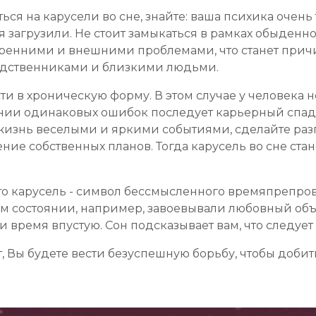
ься на карусели во сне, знайте: ваша психика очень
 загрузили. Не стоит замыкаться в рамках обыденнос
утренними и внешними проблемами, что станет при
дственниками и близкими людьми.
и в хроническую форму. В этом случае у человека н
нии одинаковых ошибок последует карьерный спад.
ю жизнь веселыми и яркими событиями, сделайте раз
ние собственных планов. Тогда карусель во сне ста
то карусель - символ бессмысленного времяпрепров
 состоянии, например, завоевывали любовный объ
и время впустую. Сон подсказывает вам, что следует
, Вы будете вести безуспешную борьбу, чтобы добит