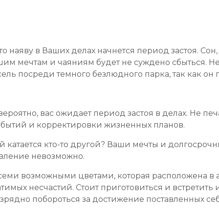
 то наяву в Ваших делах начнется период застоя. Сон
Вашим мечтам и чаяниям будет не суждено сбыться. Н
ль посреди темного безлюдного парка, так как он 
вероятно, вас ожидает период застоя в делах. Не пе
бытий и корректировки жизненных планов.
рой катается кто-то другой? Ваши мечты и долгосро
твление невозможно.
еми возможными цветами, которая расположена в 
атимых несчастий. Стоит приготовиться и встретить
изрядно побороться за достижение поставленных се