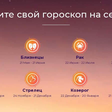
ите свой гороскоп на с
Близнецы
Рак
21 Мая - 21 Июня
22 Июня - 22 Июля
Стрелец
Козерог
бря
24 Ноября - 21 Декабря
22 Декабря - 20 Января
21