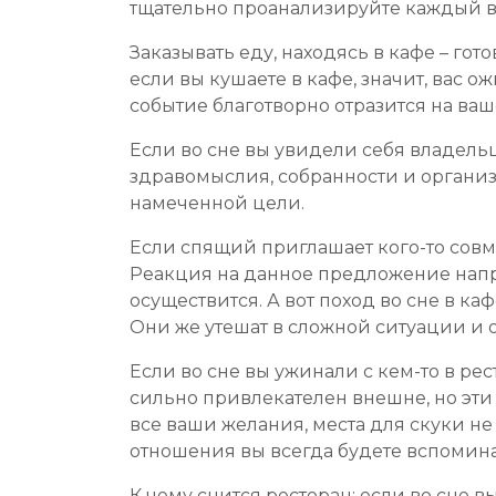
тщательно проанализируйте каждый в
Заказывать еду, находясь в кафе – гот
если вы кушаете в кафе, значит, вас 
событие благотворно отразится на ва
Если во сне вы увидели себя владельц
здравомыслия, собранности и организо
намеченной цели.
Если спящий приглашает кого-то совме
Реакция на данное предложение напря
осуществится. А вот поход во сне в к
Они же утешат в сложной ситуации и
Если во сне вы ужинали с кем-то в р
сильно привлекателен внешне, но эти
все ваши желания, места для скуки не
отношения вы всегда будете вспоминат
К чему снится ресторан: если во сне 