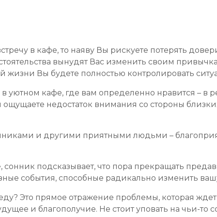
стречу в кафе, то наяву Вы рискуете потерять довери
 обстоятельства вынудят Вас изменить своим привычк
ной жизни Вы будете полностью контролировать ситу
 в уютном кафе, где вам определенно нравится – в 
ы ощущаете недостаток внимания со стороны близких
нниками и другими приятными людьми – благоприя
фе, сонник подсказывает, что пора прекращать пред
зные события, способные радикально изменить вашу
еду? Это прямое отражение проблемы, которая ждет 
удущее и благополучие. Не стоит уповать на чьи-то 