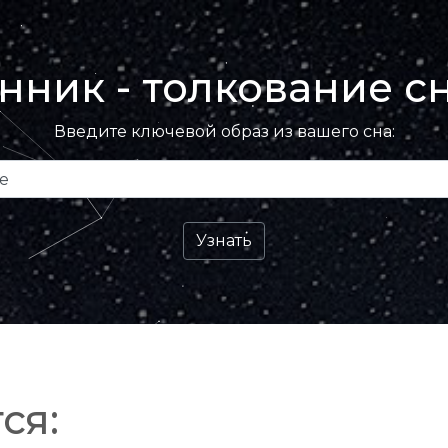
нник - толкование с
Введите ключевой образ из вашего сна:
ся: