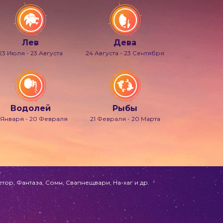
Лев
Дева
23 Июля - 23 Августа
24 Августа - 23 Сентября
Водолей
Рыбы
 Января - 20 Февраля
21 Февраля - 20 Марта
ор, Фантаза, Сомн, Свапнещвари, На-хаг и др.