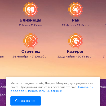
Близнецы
Рак
21 Мая - 21 Июня
22 Июня - 22 Июля
Стрелец
Козерог
бря
24 Ноября - 21 Декабря
22 Декабря - 20 Января
21
Мы используем cookie, Яндекс.Метрику для улучшения
ени и мечтаний, также известно под именами Гипнос, Морфей, Фобет
сайта. Продолжая визит, вы соглашаетесь с
Политикой
обработки персональных данных
.
авляйте по адресу:
Соглашаюсь