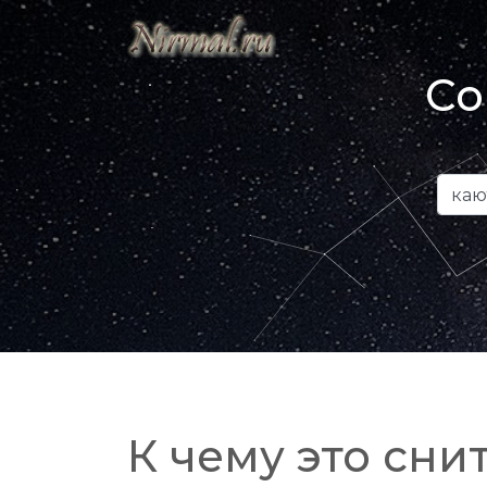
Со
К чему это снит