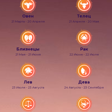
Овен
Телец
21 Марта - 20 Апреля
21 Апреля - 20 Мая
Близнецы
Рак
21 Мая - 21 Июня
22 Июня - 22 Июля
Лев
Дева
23 Июля - 23 Августа
24 Августа - 23 Сентября