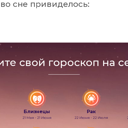
во сне привиделось:
ите свой гороскоп на с
Близнецы
Рак
21 Мая - 21 Июня
22 Июня - 22 Июля