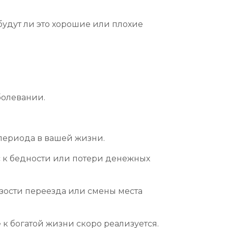
удут ли это хорошие или плохие
болевании.
 периода в вашей жизни.
ас к бедности или потери денежных
изости переезда или смены места
к богатой жизни скоро реализуется.