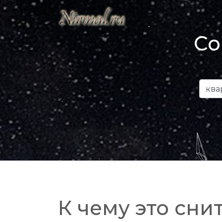
Со
К чему это снит