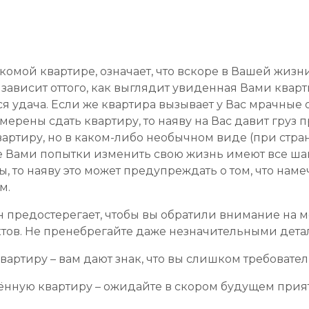
акомой квартире, означает, что вскоре в Вашей жиз
зависит оттого, как выглядит увиденная Вами кварти
 удача. Если же квартира вызывает у Вас мрачные о
мерены сдать квартиру, то наяву на Вас давит груз 
квартиру, но в каком-либо необычном виде (при стр
ые Вами попытки изменить свою жизнь имеют все шан
, то наяву это может предупреждать о том, что на
м.
 предостерегает, чтобы вы обратили внимание на м
актов. Не пренебрегайте даже незначительными дета
ртиру – вам дают знак, что вы слишком требовател
тённую квартиру – ожидайте в скором будущем при