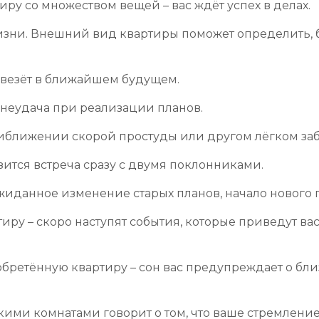
иру со множеством вещей – вас ждёт успех в делах.
изни. Внешний вид квартиры поможет определить, б
повезёт в ближайшем будущем.
 неудача при реализации планов.
иближении скорой простуды или другом лёгком за
зится встреча сразу с двумя поклонниками.
ожиданное изменение старых планов, начало нового
иру – скоро наступят события, которые приведут в
обретённую квартиру – сон вас предупреждает о бл
ими комнатами говорит о том, что ваше стремление 