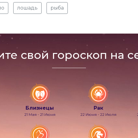
ло
лошадь
рыба
ите свой гороскоп на с
Близнецы
Рак
21 Мая - 21 Июня
22 Июня - 22 Июля