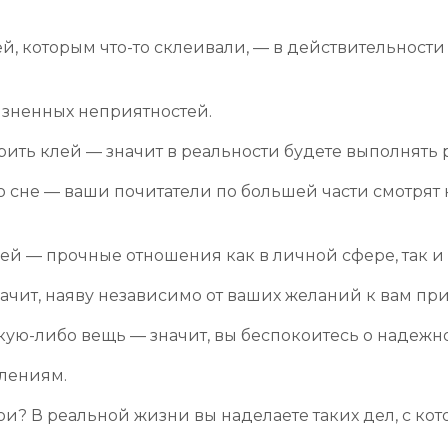
й, которым что-то склеивали, — в действительности 
изненных неприятностей.
ить клей — значит в реальности будете выполнять 
во сне — ваши почитатели по большей части смотрят
ей — прочные отношения как в личной сфере, так и 
начит, наяву независимо от ваших желаний к вам пр
кую-либо вещь — значит, вы беспокоитесь о надежн
плениям.
ои? В реальной жизни вы наделаете таких дел, с ко