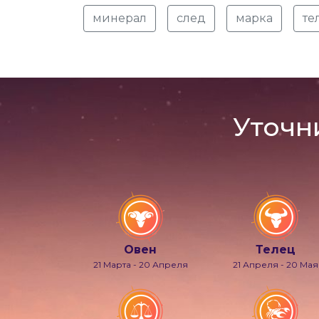
минерал
след
марка
те
Уточн
Овен
Телец
21 Марта - 20 Апреля
21 Апреля - 20 Мая