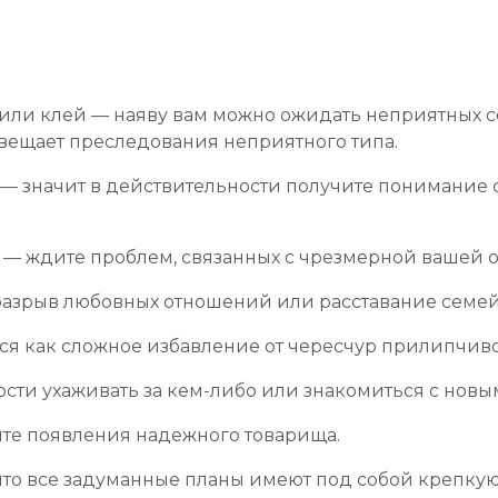
лили клей — наяву вам можно ожидать неприятных
ещает преследования неприятного типа.
— значит в действительности получите понимание с
ь — ждите проблем, связанных с чрезмерной вашей о
азрыв любовных отношений или расставание семей
тся как сложное избавление от чересчур прилипчиво
ости ухаживать за кем-либо или знакомиться с новы
те появления надежного товарища.
то все задуманные планы имеют под собой крепкую 