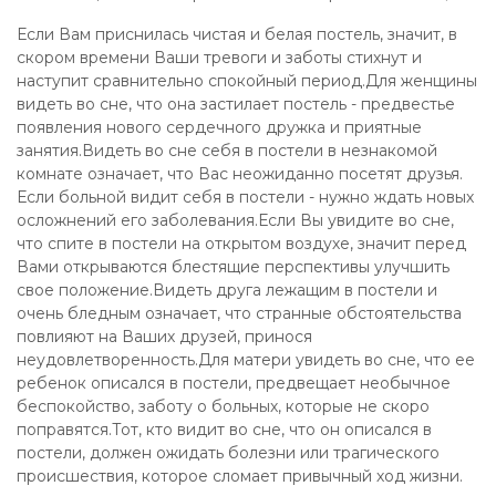
Если Вам приснилась чистая и белая постель, значит, в
скором времени Ваши тревоги и заботы стихнут и
наступит сравнительно спокойный период.Для женщины
видеть во сне, что она застилает постель - предвестье
появления нового сердечного дружка и приятные
занятия.Видеть во сне себя в постели в незнакомой
комнате означает, что Вас неожиданно посетят друзья.
Если больной видит себя в постели - нужно ждать новых
осложнений его заболевания.Если Вы увидите во сне,
что спите в постели на открытом воздухе, значит перед
Вами открываются блестящие перспективы улучшить
свое положение.Видеть друга лежащим в постели и
очень бледным означает, что странные обстоятельства
повлияют на Ваших друзей, принося
неудовлетворенность.Для матери увидеть во сне, что ее
ребенок описался в постели, предвещает необычное
беспокойство, заботу о больных, которые не скоро
поправятся.Тот, кто видит во сне, что он описался в
постели, должен ожидать болезни или трагического
происшествия, которое сломает привычный ход жизни.