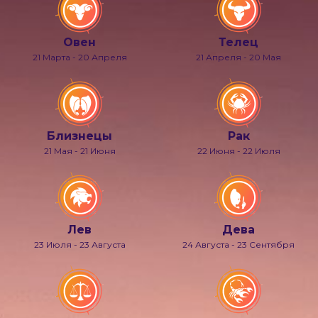
Овен
Телец
21 Марта - 20 Апреля
21 Апреля - 20 Мая
Близнецы
Рак
21 Мая - 21 Июня
22 Июня - 22 Июля
Лев
Дева
23 Июля - 23 Августа
24 Августа - 23 Сентября