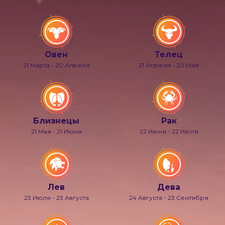
Овен
Телец
21 Марта - 20 Апреля
21 Апреля - 20 Мая
Близнецы
Рак
21 Мая - 21 Июня
22 Июня - 22 Июля
Лев
Дева
23 Июля - 23 Августа
24 Августа - 23 Сентября