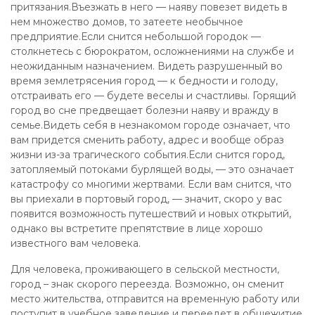
притязания.Въезжать в него — наяву повезет видеть в
нем множество домов, то затеете необычное
предприятие.Если снится небольшой городок —
столкнетесь с бюрократом, осложнениями на службе и
неожиданным назначением. Видеть разрушенный во
время землетрясения город — к бедности и голоду,
отстраивать его — будете веселы и счастливы. Горящий
город во сне предвещает болезни наяву и вражду в
семье.Видеть себя в незнакомом городе означает, что
вам придется сменить работу, адрес и вообще образ
жизни из-за трагического события.Если снится город,
затопляемый потоками бурлящей воды, — это означает
катастрофу со многими жертвами. Если вам снится, что
вы приехали в портовый город, — значит, скоро у вас
появится возможность путешествий и новых открытий,
однако вы встретите препятствие в лице хорошо
известного вам человека.
Для человека, проживающего в сельской местности,
город – знак скорого переезда. Возможно, он сменит
место жительства, отправится на временную работу или
поступит в учебное заведение и переедет в общежитие.