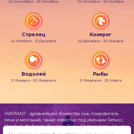
24 Сентября - 23 Октября
24 Октября - 23 Ноября
Стрелец
Козерог
24 Ноября - 21 Декабря
22 Декабря - 20 Января
Водолей
Рыбы
21 Января - 20 Февраля
21 Февраля - 20 Марта
НИРМАЛ - древнейшее божество сна, покровитель
лени и мечтаний, также известно под именами Гипнос,
Морфей, Фобетор, Фантаза, Сомн, Свапнещвари, На-хаг и
др.