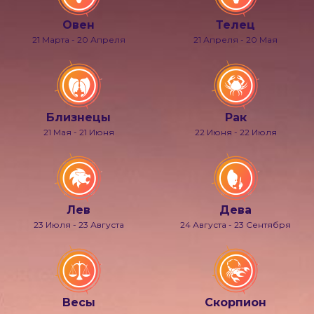
Овен
Телец
21 Марта - 20 Апреля
21 Апреля - 20 Мая
Близнецы
Рак
21 Мая - 21 Июня
22 Июня - 22 Июля
Лев
Дева
23 Июля - 23 Августа
24 Августа - 23 Сентября
Весы
Скорпион