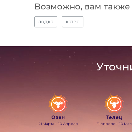
Возможно, вам также 
лодка
катер
Уточн
Овен
Телец
21 Марта - 20 Апреля
21 Апреля - 20 Мая