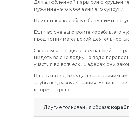
Для влюбленной пары сон с крушением
мужчина – это к болезни его супруги.
Приснился корабль с большими парус
Если во сне вы строите корабль, это 
предпринимательской деятельностью, 
Оказаться в лодке с компанией — в р
Видеть во сне лодку на воде переве
участия во всяческих аферах, они зак
Плыть на лодке куда-то — к значимым
— убытки, разочарования. Если во сн
шторм — тревога.
Другие толкования образа:
кораб