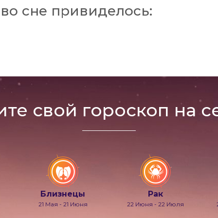
во сне привиделось:
ите свой гороскоп на с
Близнецы
Рак
21 Мая - 21 Июня
22 Июня - 22 Июля