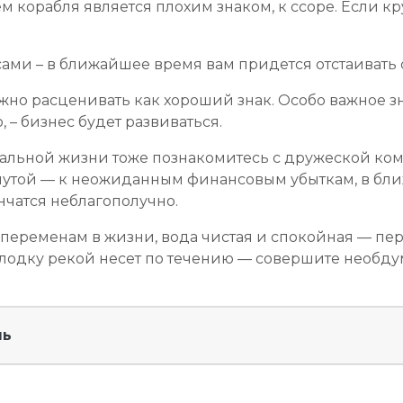
 корабля является плохим знаком, к ссоре. Если 
ами – в ближайшее время вам придется отстаивать 
нужно расценивать как хороший знак. Особо важное 
– бизнес будет развиваться.
еальной жизни тоже познакомитесь с дружеской ко
рнутой — к неожиданным финансовым убыткам, в бл
ончатся неблагополучно.
 переменам в жизни, вода чистая и спокойная — пер
е лодку рекой несет по течению — совершите необду
ль