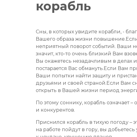
корабль
Сны, в которых увидите корабли, - б
Вашего образа жизни повышение.Если 
неприятный поворот событий. Ваши не
значит, кто-то очень близкий Вам взо
Вы окажетесь незадачливым в делах и 
постарается Вас обмануть.Если Вам при
Ваши попытки найти защиту и пристан
друзьями и своей страной.Если Вам с
открыть в Вашей жизни период энерг
По этому соннику, корабль означает –
и конкурентов.
Приснился корабль в тихую погоду – 
на работе пойдут в гору, вы добьетесь
к неудаче, крушению планов.