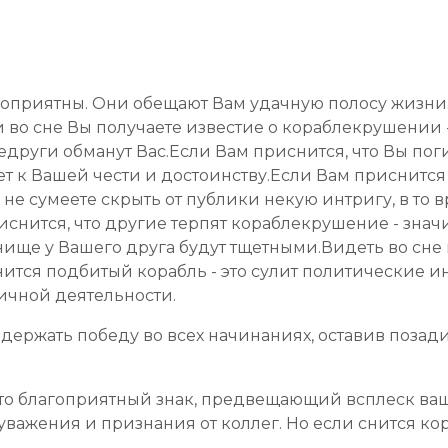
лагоприятны. Они обещают Вам удачную полосу жизни
во сне Вы получаете известие о кораблекрушении - 
други обманут Вас.Если Вам приснится, что Вы по
вет к Вашей чести и достоинству.Если Вам приснится
не сумеете скрыть от публики некую интригу, в то 
снится, что другие терпят кораблекрушение - значит
ище у Вашего друга будут тщетными.Видеть во сне в
нится подбитый корабль - это сулит политические и
ичной деятельности.
 одержать победу во всех начинаниях, оставив поза
это благоприятный знак, предвещающий всплеск ва
 уважения и признания от коллег. Но если снится ко