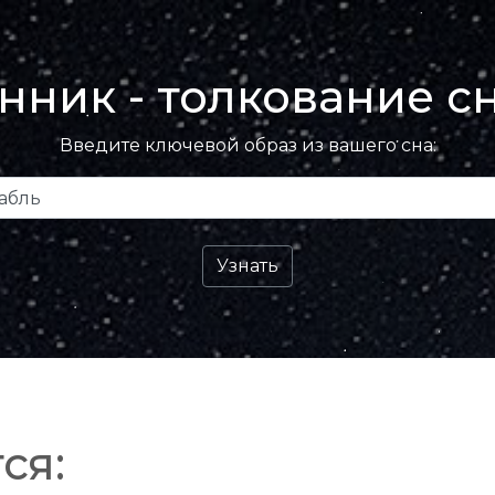
нник - толкование с
Введите ключевой образ из вашего сна:
ся: