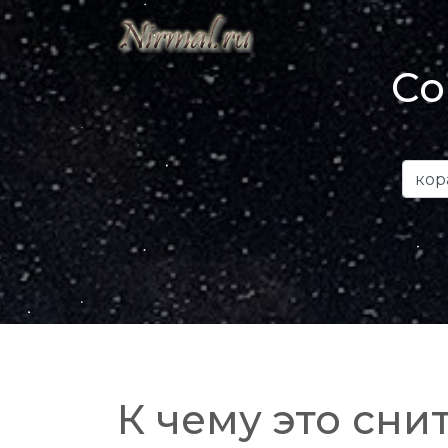
Со
К чему это снит