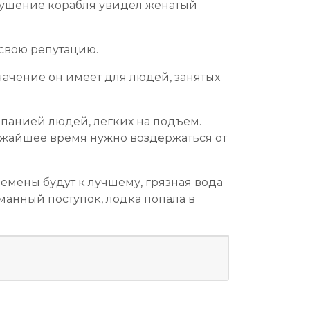
крушение корабля увидел женатый
свою репутацию.
значение он имеет для людей, занятых
мпанией людей, легких на подъем.
ижайшее время нужно воздержаться от
емены будут к лучшему, грязная вода
манный поступок, лодка попала в