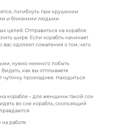
нятся, погибнуть при крушении
ами и близкими людьми.
ых целей. Отправиться на корабле
слить шире. Если корабль начинает
о вас одолеют сожаления о том, чего
дьми, нужно немного побыть
 Видеть, как вы отплываете
т чуточку прохладнее. Находиться
 на корабле – для женщины такой сон
видеть во сне корабль, скользящий
оправдаются.
 на работе.