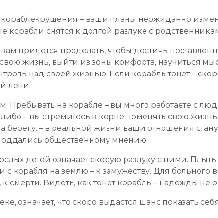
мя кораблекрушения – ваши планы неожиданно изме
ные корабли снятся к долгой разлуке с родственник
 вам придется проделать, чтобы достичь поставленн
свою жизнь, выйти из зоны комфорта, научиться мы
нтроль над своей жизнью. Если корабль тонет – скор
ой лени.
м. Пребывать на корабле – вы много работаете с лю
-либо – вы стремитесь в корне поменять свою жизнь.
на берегу, – в реальной жизни ваши отношения стану
о поддались общественному мнению.
ослых детей означает скорую разлуку с ними. Плыть
 с корабля на землю – к замужеству. Для больного 
 к смерти. Видеть, как тонет корабль – надежды не 
ке, означает, что скоро выдастся шанс показать себя