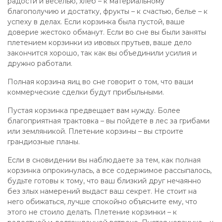
радости и веселью, хлеб – к материальному
благополучию и достатку, фрукты – к счастью, белье – к
успеху в делах. Если корзинка была пустой, ваше
доверие жестоко обманут. Если во сне вы были заняты
плетением корзинки из ивовых прутьев, ваше дело
закончится хорошо, так как вы объединили усилия и
дружно работали.
Полная корзина яиц во сне говорит о том, что ваши
коммерческие сделки будут прибыльными.
Пустая корзинка предвещает вам нужду. Более
благоприятная трактовка – вы пойдете в лес за грибами
или земляникой. Плетение корзины – вы строите
грандиозные планы.
Если в сновидении вы наблюдаете за тем, как полная
корзинка опрокинулась, а все содержимое рассыпалось,
будьте готовы к тому, что ваш близкий друг нечаянно
без злых намерений выдаст ваш секрет. Не стоит на
него обижаться, лучше спокойно объясните ему, что
этого не стоило делать. Плетение корзинки – к