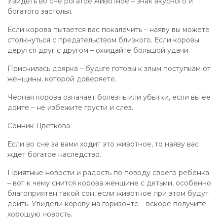
Увидеть во сне рогатое животное – знак вкусного и
богатого застолья.
Если корова пытается вас покалечить – наяву вы можете
столкнуться с предательством близкого. Если коровы
дерутся друг с другом – ожидайте большой удачи.
Приснилась доярка – будьте готовы к злым поступкам от
женщины, которой доверяете.
Черная корова означает болезнь или убытки, если вы ее
доите – не избежите грусти и слез.
Сонник Цветкова
Если во сне за вами ходит это животное, то наяву вас
ждет богатое наследство.
Приятные новости и радость по поводу своего ребенка
– вот к чему снится корова женщине с детьми, особенно
благоприятен такой сон, если животное при этом будут
доить. Увидели корову на горизонте – вскоре получите
хорошую новость.