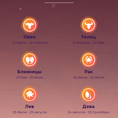
Овен
Телец
21 Марта - 20 Апреля
21 Апреля - 20 Мая
Близнецы
Рак
21 Мая - 21 Июня
22 Июня - 22 Июля
Лев
Дева
23 Июля - 23 Августа
24 Августа - 23 Сентября