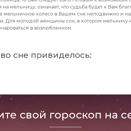
 на мельницу, означает, что судьба будет к Вам благ
же мельничное колесо в Вашем сне неподвижно и на н
х. Для молодой женщины сон, в котором мельнику н
зочароваться в возлюбленном.
во сне привиделось:
ите свой гороскоп на с