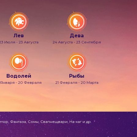
Лев
Дева
23 Июля - 23 Августа
24 Августа - 23 Сентября
Водолей
Рыбы
 Января - 20 Февраля
21 Февраля - 20 Марта
ор, Фантаза, Сомн, Свапнещвари, На-хаг и др.