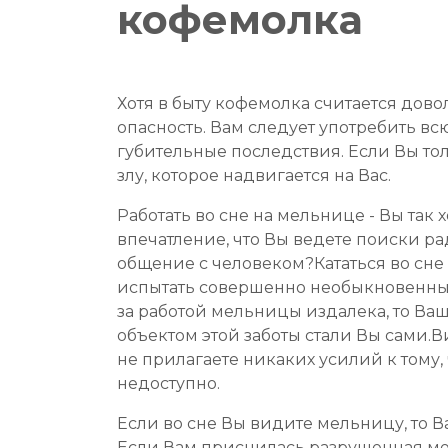
кофемолка
Хотя в быту кофемолка считается дов
опасность. Вам следует употребить вс
губительные последствия. Если Вы толь
злу, которое надвигается на Вас.
Работать во сне на мельнице - Вы так 
впечатление, что Вы ведете поиски ра
общение с человеком?Кататься во сне
испытать совершенно необыкновенные
за работой мельницы издалека, то Ва
объектом этой заботы стали Вы сами.В
не прилагаете никаких усилий к тому,
недоступно.
Если во сне Вы видите мельницу, то
Если Вам приснилась разрушенная мел