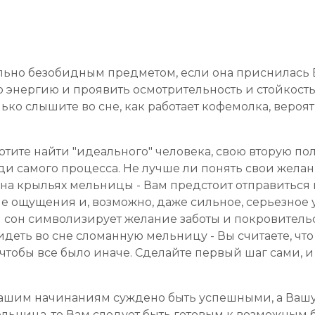
ольно безобидным предметом, если она приснилась В
ю энергию и проявить осмотрительность и стойкость
ко слышите во сне, как работает кофемолка, вероятн
хотите найти "идеального" человека, свою вторую по
ди самого процесса. Не лучше ли понять свои жела
 на крыльях мельницы - Вам предстоит отправиться 
 ощущения и, возможно, даже сильное, серьезное 
ш сон символизирует желание заботы и покровительс
идеть во сне сломанную мельницу - Вы считаете, что
 чтобы все было иначе. Сделайте первый шаг сами, и
 Вашим начинаниям суждено быть успешными, а Вашу
ьница, то Вам следует быть готовым к возможным б