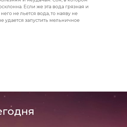
осклонна. Если же эта вода грязная и
его не льется вода, то наяву не
е удается запустить мельничное
егодня