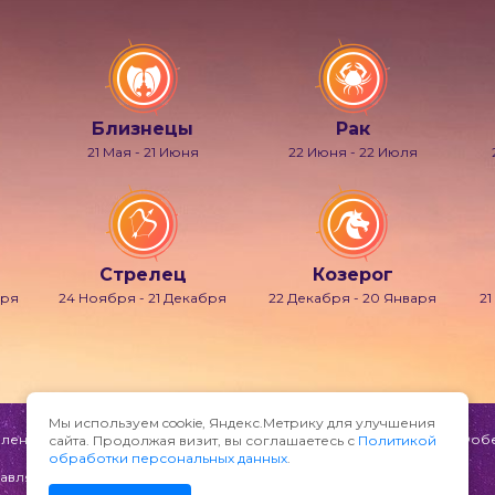
Близнецы
Рак
21 Мая - 21 Июня
22 Июня - 22 Июля
Стрелец
Козерог
бря
24 Ноября - 21 Декабря
22 Декабря - 20 Января
21
Мы используем cookie, Яндекс.Метрику для улучшения
ени и мечтаний, также известно под именами Гипнос, Морфей, Фобет
сайта. Продолжая визит, вы соглашаетесь с
Политикой
обработки персональных данных
.
авляйте по адресу: