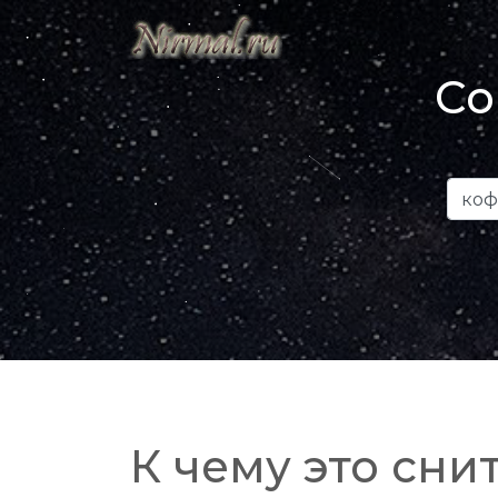
Со
К чему это снит