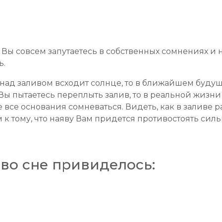
е Вы совсем запутаетесь в собственных сомнениях и 
ь.
к над заливом всходит солнце, то в ближайшем буду
Вы пытаетесь переплыть залив, то в реальной жизни
 все основания сомневаться. Видеть, как в заливе 
м к тому, что наяву Вам придется противостоять сил
во сне привиделось: