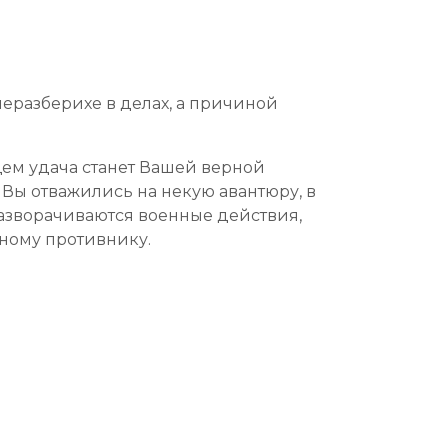
неразберихе в делах, а причиной
щем удача станет Вашей верной
 Вы отважились на некую авантюру, в
разворачиваются военные действия,
ьному противнику.