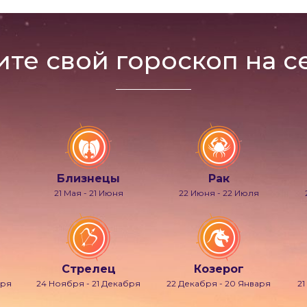
ите свой гороскоп на с
Близнецы
Рак
21 Мая - 21 Июня
22 Июня - 22 Июля
Стрелец
Козерог
бря
24 Ноября - 21 Декабря
22 Декабря - 20 Января
21