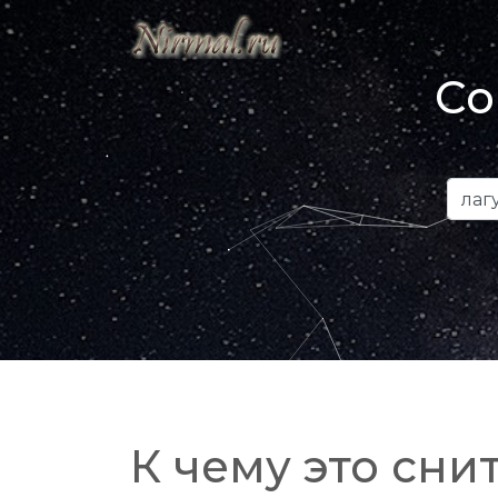
Со
К чему это снит