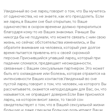
Увиденный во сне ларец говорит о том, что Вы мучитесь
от одиночества, но не знаете, как его преодолеть. Если
же ларец в Вашем сне был открытым, то Ваше
одиночество в скором времени должно прекратиться
благодаря кому-то из Ваших знакомых. Раньше Вы
никогда бы не подумали, что можете связать с ним свою
жизнь, но сейчас обстоятельства изменились, и Вы
обратите внимание на человека, который уже долгое
время пытается привлечь его к своей скромной
персоне.Приснившийся упавший ларец, который при
падении сломался, предвещает неожиданности,
связанные с Вашим сексуальным партнером. Это может
быть его охлаждение или болезнь, которая отразится на
интенсивности Ваших контактов.Увиденный во сне
пустой ларец говорит о том, что человек, на которого Вы
рассчитываете, окажется неподходящим для Вас, он, что
называется, не оправдает доверия.Если Вам приснился
ларец, на котором висит замок, то такой сон
свидетельствует о том, что в Вашей сексуальной жизни
большую и даже слишком большую роль играют Ваши