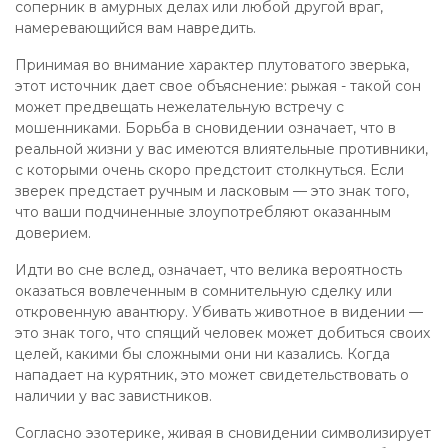
соперник в амурных делах или любой другой враг,
намеревающийся вам навредить.
Принимая во внимание характер плутоватого зверька,
этот источник дает свое объяснение: рыжая - такой сон
может предвещать нежелательную встречу с
мошенниками. Борьба в сновидении означает, что в
реальной жизни у вас имеются влиятельные противники,
с которыми очень скоро предстоит столкнуться. Если
зверек предстает ручным и ласковым — это знак того,
что ваши подчиненные злоупотребляют оказанным
доверием.
Идти во сне вслед, означает, что велика вероятность
оказаться вовлеченным в сомнительную сделку или
откровенную авантюру. Убивать животное в видении —
это знак того, что спящий человек может добиться своих
целей, какими бы сложными они ни казались. Когда
нападает на курятник, это может свидетельствовать о
наличии у вас завистников.
Согласно эзотерике, живая в сновидении символизирует