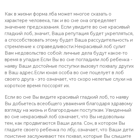
Как в жизни форма лба может многое сказать о
характере человека, так и во сне она определяет
значение предсказания. Если увидите во сне красивый
гладкий лоб, значит, Ваша репутация будет укрепляться,
а способствовать этому будет Ваша рассудительность и
стремление к справедливости.Некрасивый лоб сулит
Вам недовольство собой: личные дела будут какое-то
время в упадке.Если Вы во сне погладили лоб ребенка -
наяву Ваши достойные поступки вызовут похвалу других
в Ваш адрес.Если юная особа во сне поцелует в лоб
своего друга - это означает, что скоро нелепые слухи на
короткое время поссорят их.
Если во сне Вы видите красивый гладкий лоб, то наяву
Вы добьетесь всеобщего уважения благодаря здравому
взгляду на жизнь и благородным поступкам. Увиденный
во сне некрасивый лоб означает, что Вы недовольны
тем, как продвигаются Ваши дела. Сон, в котором Вы
гладите своего ребенка по лбу, означает, что Ваши дети
поистине заслуживают тех похвал, которые Вы слышите