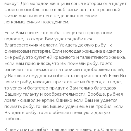
вокруг. Для молодой женщины сон, в котором она целует
своего возлюбленного в лоб, означает, что в реальной
жизни она вызовет его недовольство своим
легкомысленным поведением.
Если Вам снится, что рыба плещется в прозрачном
водоеме, то скоро Вам удастся добиться
благосостояния и власти. Увидеть дохлую рыбу - к
финансовым потерям. Если молодая женщина видит во
сне рыбу, это сулит ей красивого и талантливого жениха.
Если Вам приснилось, что Вы поймали рыбу, то это
означает, что, несмотря на происки недоброжелателей,
у Вас хватит мудрости избежать неприятностей. Если Вы
ловите рыбу, находясь при этом не на берегу, а в воде,
то успех и богатство придут к Вам только благодаря
Вашему таланту и сообразительности. Вообще, рыбная
ловля - символ энергии. Однако если Вам не удается
поймать рыбу, то час Вашей удачи еще не пробил. Если
Вы едите рыбу, то это обещает нежную и долгую
любовь.
К чему снится рыба? Толкований множество. С древних