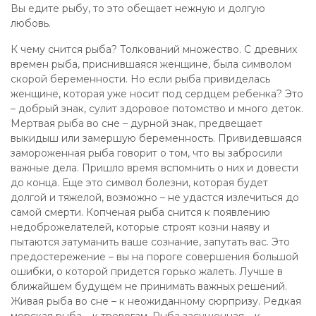
Вы едите рыбу, то это обещает нежную и долгую
любовь.
К чему снится рыба? Толкований множество. С древних
времен рыба, приснившаяся женщине, была символом
скорой беременности. Но если рыба привиделась
женщине, которая уже носит под сердцем ребенка? Это
– добрый знак, сулит здоровое потомство и много деток.
Мертвая рыба во сне – дурной знак, предвещает
выкидыш или замершую беременность. Привидевшаяся
замороженная рыба говорит о том, что вы забросили
важные дела. Пришло время вспомнить о них и довести
до конца. Еще это символ болезни, которая будет
долгой и тяжелой, возможно – не удастся излечиться до
самой смерти. Копченая рыба снится к появлению
недоброжелателей, которые строят козни наяву и
пытаются затуманить ваше сознание, запутать вас. Это
предостережение – вы на пороге совершения большой
ошибки, о которой придется горько жалеть. Лучше в
ближайшем будущем не принимать важных решений.
Живая рыба во сне – к неожиданному сюрпризу. Редкая