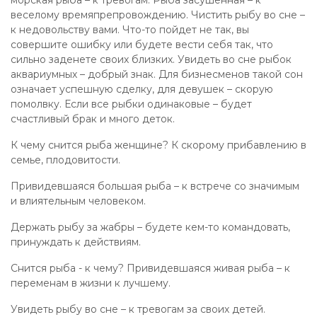
морская рыба – к тревогам. Рыба засушенная – к
веселому времяпрепровождению. Чистить рыбу во сне –
к недовольству вами. Что-то пойдет не так, вы
совершите ошибку или будете вести себя так, что
сильно заденете своих близких. Увидеть во сне рыбок
аквариумных – добрый знак. Для бизнесменов такой сон
означает успешную сделку, для девушек – скорую
помолвку. Если все рыбки одинаковые – будет
счастливый брак и много деток.
К чему снится рыба женщине? К скорому прибавлению в
семье, плодовитости.
Привидевшаяся большая рыба – к встрече со значимым
и влиятельным человеком.
Держать рыбу за жабры – будете кем-то командовать,
принуждать к действиям.
Снится рыба - к чему? Привидевшаяся живая рыба – к
переменам в жизни к лучшему.
Увидеть рыбу во сне – к тревогам за своих детей.