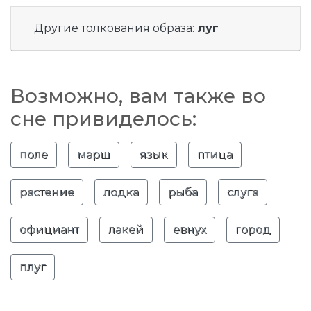
Другие толкования образа:
луг
Возможно, вам также во
сне привиделось:
поле
марш
язык
птица
растение
лодка
рыба
слуга
официант
лакей
евнух
город
плуг