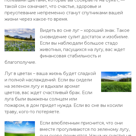
полевыми цветами, которые вы собираете на букет, —
такой сон означает, что счастье, здоровье и
преуспевание непременно станут спутниками вашей
жизни через какое-то время.
Видеть во сне луг – хороший знак. Такое
сновидение сулит достаток и изобилие.
Если вы наблюдали большое стадо
животных, пасущихся на лугу, вас ждет
финансовая стабильность и
благополучие.
Луг в цветах – ваша жизнь будет сладкой
и полной наслаждений. Если вы сидели
на зеленом лугу и вдыхали аромат
цветов, вас ждет счастливый брак. Если
луга были выжжены солнцем или
пожаром, в дом придет нужда. Если во сне вы косили
траву, кого-то потеряете.
Если влюбленным приснится, что они
вместе прогуливаются по зеленому лугу,
они скоро поженятся. Чаша их счастья не