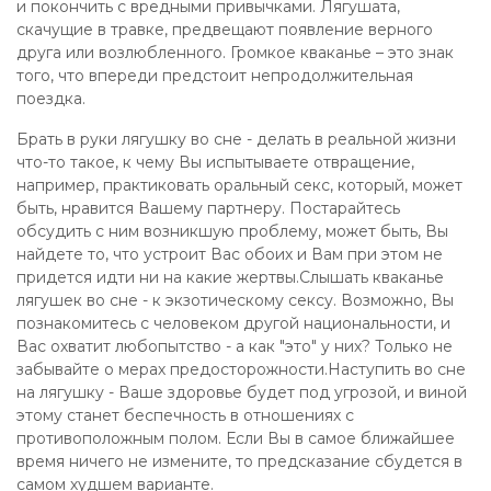
и покончить с вредными привычками. Лягушата,
скачущие в травке, предвещают появление верного
друга или возлюбленного. Громкое кваканье – это знак
того, что впереди предстоит непродолжительная
поездка.
Брать в руки лягушку во сне - делать в реальной жизни
что-то такое, к чему Вы испытываете отвращение,
например, практиковать оральный секс, который, может
быть, нравится Вашему партнеру. Постарайтесь
обсудить с ним возникшую проблему, может быть, Вы
найдете то, что устроит Вас обоих и Вам при этом не
придется идти ни на какие жертвы.Слышать кваканье
лягушек во сне - к экзотическому сексу. Возможно, Вы
познакомитесь с человеком другой национальности, и
Вас охватит любопытство - а как "это" у них? Только не
забывайте о мерах предосторожности.Наступить во сне
на лягушку - Ваше здоровье будет под угрозой, и виной
этому станет беспечность в отношениях с
противоположным полом. Если Вы в самое ближайшее
время ничего не измените, то предсказание сбудется в
самом худшем варианте.