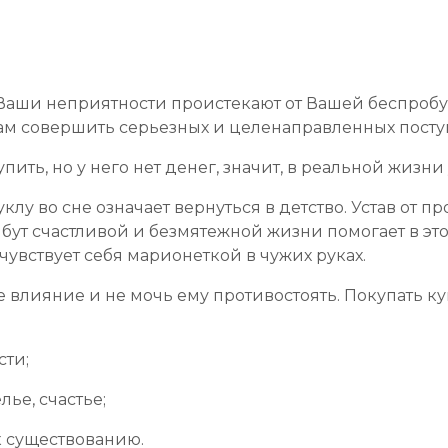
 Ваши неприятности проистекают от Вашей беспроб
Вам совершить серьезных и целенаправленных посту
пить, но у него нет денег, значит, в реальной жизни
лу во сне означает вернуться в детство. Устав от пр
ут счастливой и безмятежной жизни помогает в этом.
увствует себя марионеткой в чужих руках.
е влияние и не мочь ему противостоять. Покупать ку
сти;
лье, счастье;
 к существованию.