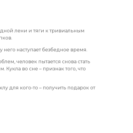
удной лени и тяги к тривиальным
пков.
 у него наступает безбедное время.
облем, человек пытается снова стать
 Кукла во сне – признак того, что
клу для кого-то – получить подарок от