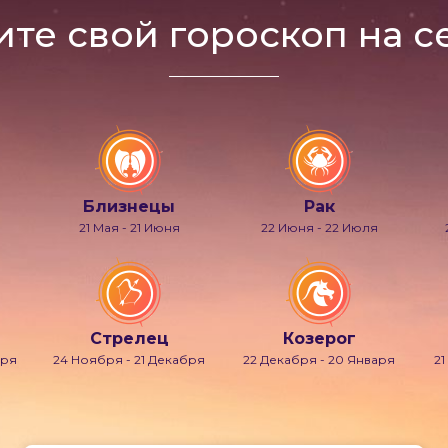
ите свой гороскоп на с
Близнецы
Рак
21 Мая - 21 Июня
22 Июня - 22 Июля
Стрелец
Козерог
бря
24 Ноября - 21 Декабря
22 Декабря - 20 Января
21