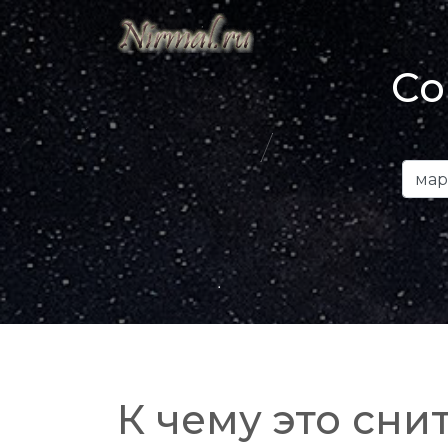
Со
К чему это снит