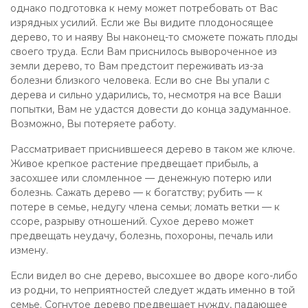
однако подготовка к нему может потребовать от Вас
изрядных усилий. Если же Вы видите плодоносящее
дерево, то и наяву Вы наконец-то сможете пожать плоды
своего труда. Если Вам приснилось вывороченное из
земли дерево, то Вам предстоит переживать из-за
болезни близкого человека. Если во сне Вы упали с
дерева и сильно ударились, то, несмотря на все Ваши
попытки, Вам не удастся довести до конца задуманное.
Возможно, Вы потеряете работу.
Рассматривает приснившееся дерево в таком же ключе.
Живое крепкое растение предвещает прибыль, а
засохшее или сломленное — денежную потерю или
болезнь. Сажать дерево — к богатству; рубить — к
потере в семье, недугу члена семьи; ломать ветки — к
ссоре, разрыву отношений. Сухое дерево может
предвещать неудачу, болезнь, похороны, печаль или
измену.
Если видел во сне дерево, высохшее во дворе кого-либо
из родни, то неприятностей следует ждать именно в той
семье. Согнутое дерево предвещает нужду, падающее