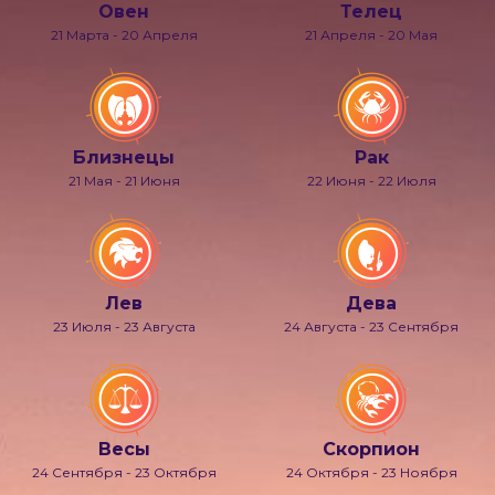
Овен
Телец
21 Марта - 20 Апреля
21 Апреля - 20 Мая
Близнецы
Рак
21 Мая - 21 Июня
22 Июня - 22 Июля
Лев
Дева
23 Июля - 23 Августа
24 Августа - 23 Сентября
Весы
Скорпион
24 Сентября - 23 Октября
24 Октября - 23 Ноября