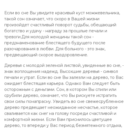
Если во сне Вы увидите красивый куст можжевельника,
такой сон означает, что скоро в Вашей жизни
произойдет счастливый поворот судьбы, обещающий
богатство и удачу - награду за прошлые печали и
тревоги.Для молодой женщины такой сон -
предзнаменование блестящего будущего после
разочарования в любви. Для больного - это знак,
предвещающий скорое выздоровление.
Деревья с молодой зеленой листвой, увиденные во сне, -
знак воплощения надежд. Высохшие деревья - символ
печали и утрат. Если во сне Вы залезли на дерево, то Вас
ожидает блестящая карьера. Однако Вам следует быть
осторожным с деньгами. Сон, в котором Вы спили или
срубили дерево, означает, что Вы рискуете истратить
свои силы понапрасну. Увидеть во сне свежесрубленное
дерево предвещает неожиданное несчастье, которое
сваливается как снег на голову посреди счастливой и
комфортной жизни. Если Вам приснилось цветущее
дерево, то впереди у Вас период безмятежного отдыха,