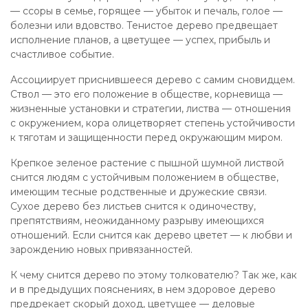
— ссоры в семье, горящее — убыток и печаль, голое —
болезни или вдовство. Тенистое дерево предвещает
исполнение планов, а цветущее — успех, прибыль и
счастливое событие.
Ассоциирует приснившееся дерево с самим сновидцем.
Ствол — это его положение в обществе, корневища —
жизненные установки и стратегии, листва — отношения
с окружением, кора олицетворяет степень устойчивости
к тяготам и защищенности перед окружающим миром.
Крепкое зеленое растение с пышной шумной листвой
снится людям с устойчивым положением в обществе,
имеющим тесные родственные и дружеские связи.
Сухое дерево без листьев снится к одиночеству,
препятствиям, неожиданному разрыву имеющихся
отношений. Если снится как дерево цветет — к любви и
зарождению новых привязанностей.
К чему снится дерево по этому толкователю? Так же, как
и в предыдущих пояснениях, в нем здоровое дерево
предрекает скорый доход, цветущее — деловые