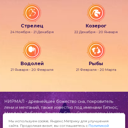
Стрелец
Козерог
24 Ноября - 21 Декабря
22 Декабря - 20 Января
Водолей
Рыбы
21 Января - 20 Февраля
21 Февраля - 20 Марта
НИРМАЛ - древнейшее божество сна, покровитель
лени и мечтаний, также известно под именами Гипнос,
Морфей, Фобетор, Фантаза, Сомн, Свапнещвари, На-хаг и
др.
Мы используем cookie, Яндекс.Метрику для улучшения
сайта. Продолжая визит, вы соглашаетесь с
Политикой