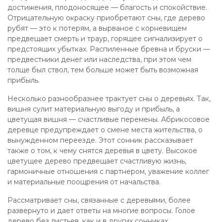
достижения, плодоносящее — благость и спокойствие.
Отрицательную окраску приобретают сны, где дерево
рубят — это к потерям, а вырваное с корневищем
предвещает смерть и траур, горящее сигнализирует о
предстоящих убытках. Распиленные бревна и бруски —
предвестники денег или наследства, при этом чем
толще был ствол, тем больше может быть возможная
прибыль.
Несколько разнообразнее трактует сны о деревьях. Так,
вишня сулит материальную выгоду и прибыль, а
цветущая вишня — счастливые перемены. Абрикосовое
деревце предупреждает о смене места жительства, о
вынужденном переезде. Этот сонник рассказывает
также о том, к чему снятся деревья в цвету. Высокое
цветущее дерево предвещает счастливую жизнь,
гармоничные отношения с партнером, уважение коллег
и материальные поощрения от начальства.
Рассматривает сны, связанные с деревьями, более
развернуто и дает ответы на многие вопросы. Голое
дерево без листьев, как и в других сонниках,