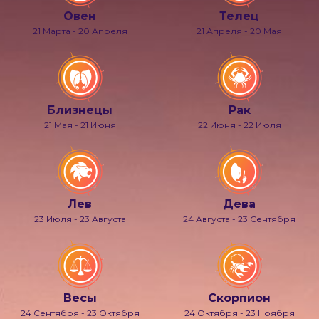
Овен
Телец
21 Марта - 20 Апреля
21 Апреля - 20 Мая
Близнецы
Рак
21 Мая - 21 Июня
22 Июня - 22 Июля
Лев
Дева
23 Июля - 23 Августа
24 Августа - 23 Сентября
Весы
Скорпион
24 Сентября - 23 Октября
24 Октября - 23 Ноября