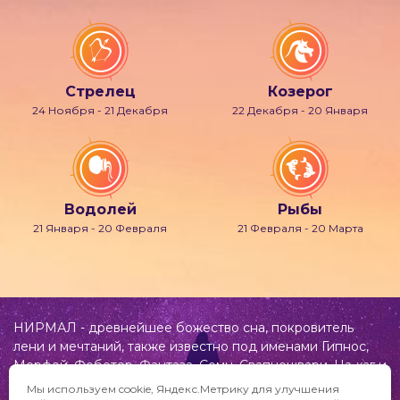
Стрелец
Козерог
24 Ноября - 21 Декабря
22 Декабря - 20 Января
Водолей
Рыбы
21 Января - 20 Февраля
21 Февраля - 20 Марта
НИРМАЛ - древнейшее божество сна, покровитель
лени и мечтаний, также известно под именами Гипнос,
Морфей, Фобетор, Фантаза, Сомн, Свапнещвари, На-хаг и
др.
Мы используем cookie, Яндекс.Метрику для улучшения