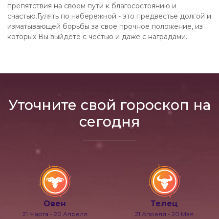
препятствия на своем пути к благосостоянию и
счастью.Гулять по набережной - это предвестье долгой и
изматывающей борьбы за свое прочное положение, из
которых Вы выйдете с честью и даже с наградами.
Уточните свой гороскоп на
сегодня
Овен
Телец
21 Марта - 20 Апреля
21 Апреля - 20 Мая