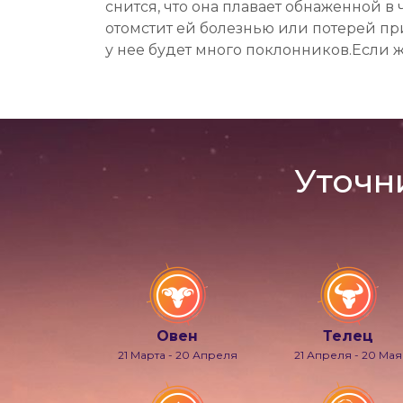
снится, что она плавает обнаженной в 
отомстит ей болезнью или потерей пр
у нее будет много поклонников.Если 
Уточн
Овен
Телец
21 Марта - 20 Апреля
21 Апреля - 20 Мая