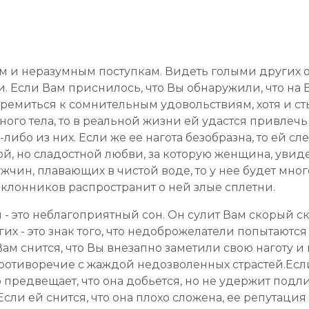
ам и неразумным поступкам. Видеть голыми других о
 Если Вам приснилось, что Вы обнаружили, что на 
стремиться к сомнительным удовольствиям, хотя и 
ного тела, то в реальной жизни ей удастся привле
либо из них. Если же ее нагота безобразна, то ей сл
ой, но сладостной любви, за которую женщина, увиде
чин, плавающих в чистой воде, то у нее будет мног
оклонников распространит о ней злые сплетни.
 - это неблагоприятный сон. Он сулит Вам скорый 
х - это знак того, что недоброжелатели попытаются 
м снится, что Вы внезапно заметили свою наготу и пы
противоречие с жаждой недозволенных страстей.Ес
о предвещает, что она добьется, но не удержит под
сли ей снится, что она плохо сложена, ее репутация