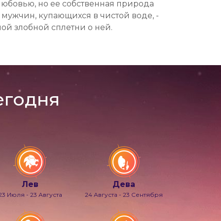
й любовью, но ее собственная природа
мужчин, купающихся в чистой воде, -
ой злобной сплетни о ней.
егодня
Лев
Дева
23 Июля - 23 Августа
24 Августа - 23 Сентября