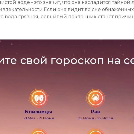
чистой воде - это значит, что она насладится тайно
ивлекательности.Если она видит во сне обнаженных 
же вода грязная, ревнивый поклонник станет причин
ите свой гороскоп на с
Близнецы
Рак
21 Мая - 21 Июня
22 Июня - 22 Июля