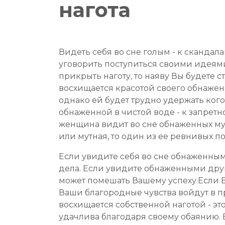
нагота
Видеть себя во сне голым - к скандал
уговорить поступиться своими идеями.
прикрыть наготу, то наяву Вы будете 
восхищается красотой своего обнажен
однако ей будет трудно удержать кого-
обнаженной в чистой воде - к запретн
женщина видит во сне обнаженных муж
или мутная, то один из ее ревнивых п
Если увидите себя во сне обнаженным
дела. Если увидите обнаженными други
может помешать Вашему успеху.Если Ва
Ваши благородные чувства войдут в 
восхищается собственной наготой - эт
удачлива благодаря своему обаянию. Е