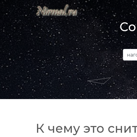
Со
К чему это снит