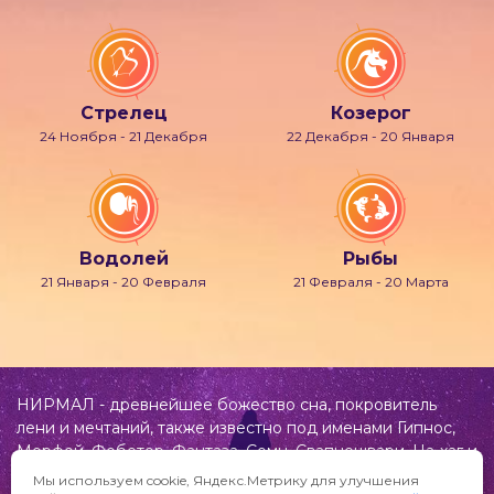
Стрелец
Козерог
24 Ноября - 21 Декабря
22 Декабря - 20 Января
Водолей
Рыбы
21 Января - 20 Февраля
21 Февраля - 20 Марта
НИРМАЛ - древнейшее божество сна, покровитель
лени и мечтаний, также известно под именами Гипнос,
Морфей, Фобетор, Фантаза, Сомн, Свапнещвари, На-хаг и
др.
Мы используем cookie, Яндекс.Метрику для улучшения