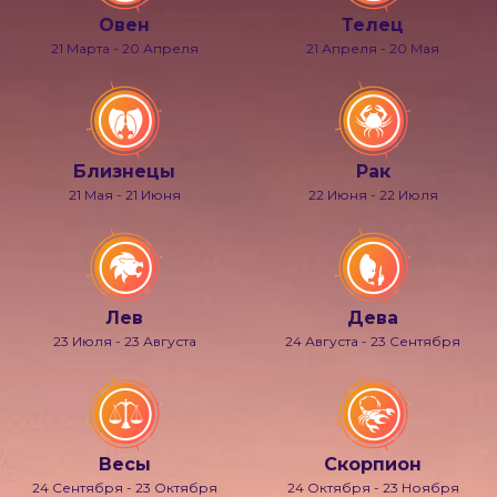
Овен
Телец
21 Марта - 20 Апреля
21 Апреля - 20 Мая
Близнецы
Рак
21 Мая - 21 Июня
22 Июня - 22 Июля
Лев
Дева
23 Июля - 23 Августа
24 Августа - 23 Сентября
Весы
Скорпион
24 Сентября - 23 Октября
24 Октября - 23 Ноября