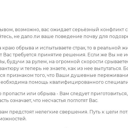
рывом, возможно, вас ожидает серьёзный конфликт 
айтесь, не дало ли ваше поведение почву для подоз
а краю обрыва и испытываете страх, то в реальной 
 Вас требуется принятие решения. Если же Вы не ис
Вы, будучи за рулем, на огромной скорости срываетес
антюру и теперь не знаете, как из нее выпутаться. 
ься признаком того, что Ваши душевные переживани
 необходима помощь квалифицированного специали
аю пропасти или обрыва - Вам следует приготовиться
сть означает, что несчастья поглотят Вас.
ам предстоят нелегкие свершения. Путь к цели пот
можностей.