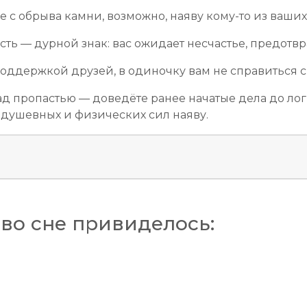
 с обрыва камни, возможно, наяву кому-то из ваши
ь — дурной знак: вас ожидает несчастье, предотвра
ь поддержкой друзей, в одиночку вам не справиться
 над пропастью — доведёте ранее начатые дела до ло
м душевных и физических сил наяву.
во сне привиделось: