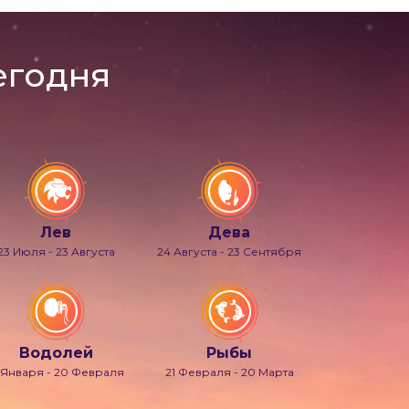
егодня
Лев
Дева
23 Июля - 23 Августа
24 Августа - 23 Сентября
Водолей
Рыбы
 Января - 20 Февраля
21 Февраля - 20 Марта