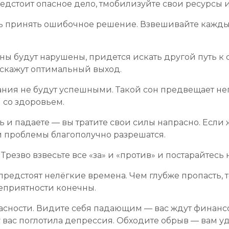
едстоит опасное дело, тмобилизуйте свои ресурсы и
сть принять ошибочное решение. Взвешивайте кажд
ы будут нарушены, придется искать другой путь к
дскажут оптимальный выход.
ания не будут успешными. Такой сон предвещает н
 со здоровьем.
 и падаете — вы тратите свои силы напрасно. Если
и проблемы благополучно разрешатся.
 Трезво взвесьте все «за» и «против» и постарайтес
предстоят нелёгкие времена. Чем глубже пропасть,
 неприятности конечны.
пасности. Видите себя падающим — вас ждут финанс
вас поглотила депрессия. Обходите обрыв — вам уд