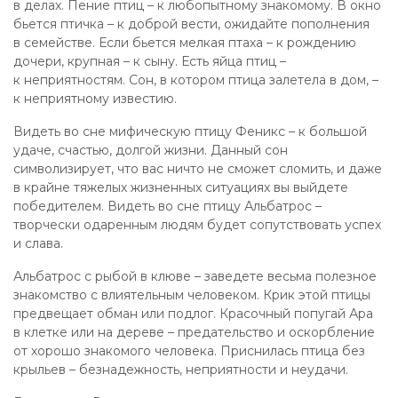
в делах. Пение птиц – к любопытному знакомому. В окно
бьется птичка – к доброй вести, ожидайте пополнения
в семействе. Если бьется мелкая птаха – к рождению
дочери, крупная – к сыну. Есть яйца птиц –
к неприятностям. Сон, в котором птица залетела в дом, –
к неприятному известию.
Видеть во сне мифическую птицу Феникс – к большой
удаче, счастью, долгой жизни. Данный сон
символизирует, что вас ничто не сможет сломить, и даже
в крайне тяжелых жизненных ситуациях вы выйдете
победителем. Видеть во сне птицу Альбатрос –
творчески одаренным людям будет сопутствовать успех
и слава.
Альбатрос с рыбой в клюве – заведете весьма полезное
знакомство с влиятельным человеком. Крик этой птицы
предвещает обман или подлог. Красочный попугай Ара
в клетке или на дереве – предательство и оскорбление
от хорошо знакомого человека. Приснилась птица без
крыльев – безнадежность, неприятности и неудачи.