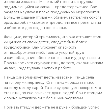
известия издалека. Маленький птенчик, с трудом
поднимающийся на лапки, – предостережение. Вас
ожидает неудача в плохо продуманном мероприятии.
Большие хищные птицы – к обману, застрелить сокола,
орла, ястреба – сможете преодолеть все препятствия
и обретете долгожданное счастье.
Женщине, которой приснилось, что она отгоняет птиц-
хищников от своих детей, следует быть более
трудолюбивой. Вам угрожает опасность
от недоброжелателей. Только упорный труд
и самообладание обеспечат счастье и удачу в жизни.
Приснилось, что спугнули птиц до того, как они напали
на вас, – ждет удача и успех в работе.
Птица символизирует весть, известие. Птица села
на голову – к мертвецу. Стая птиц –к расставанию,
разладу между парой. Также существует поверье, что
стая птиц во сне означает души людей. Сон с птицами –
к войне, катаклизмам с большими жертвами.
Поймать птицу и держать ее в руке – большой успех