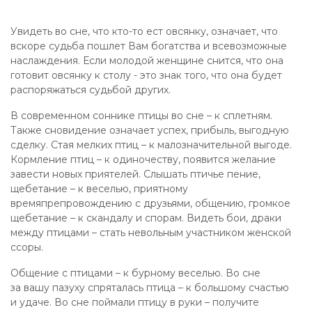
Увидеть во сне, что кто-то ест овсянку, означает, что
вскоре судьба пошлет Вам богатства и всевозможные
наслаждения. Если молодой женщине снится, что она
готовит овсянку к столу - это знак того, что она будет
распоряжаться судьбой других.
В современном соннике птицы во сне – к сплетням.
Также сновидение означает успех, прибыль, выгодную
сделку. Стая мелких птиц – к малозначительной выгоде.
Кормление птиц – к одиночеству, появится желание
завести новых приятелей. Слышать птичье пение,
щебетание – к веселью, приятному
времяпрепровождению с друзьями, общению, громкое
щебетание – к скандалу и спорам. Видеть бои, драки
между птицами – стать невольным участником женской
ссоры.
Общение с птицами – к бурному веселью. Во сне
за вашу пазуху спряталась птица – к большому счастью
и удаче. Во сне поймали птицу в руки – получите