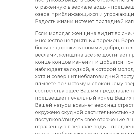
отраженную в зеркале воды - предвещ
озера, приближающихся и угрожающих 
Радость жизни истечет последней капл
Если молодая женщина видит во сне, чт
множество неприятных перемен. Вероя
больше дорожить своими добродетелям
веслами, женщина все же достигает пр
конце концов изменит и добьется поче
наблюдает за лодкой, в которой молода
хотя и совершит неблаговидный поступ
плывете по чистому и спокойному озер
соответствующее Вашим представлен
предвещает печальный конец Ваших п
Вашей натуры возьмет верх над страст
окружено скудной растительностью - 
поступков.Увидеть свое отражение в ч
отраженную в зеркале воды - предвещ
озера, приближающихся и угрожающих 