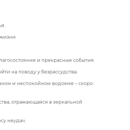
ья.
 жизни.
благосостояния и прекрасные события.
ти на поводу у безрассудства.
язном и неспокойном водоеме – скоро
иства, отражающаяся в зеркальной
су неудач.