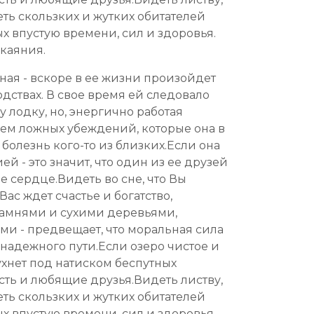
ть скользких и жутких обитателей
х впустую времени, сил и здоровья.
скаяния.
тная - вскоре в ее жизни произойдет
дствах. В свое время ей следовало
лодку, но, энергично работая
нием ложных убеждений, которые она в
болезнь кого-то из близких.Если она
й - это значит, что один из ее друзей
е сердце.Видеть во сне, что Вы
ас ждет счастье и богатство,
амнями и сухими деревьями,
и - предвещает, что моральная сила
 надежного пути.Если озеро чистое и
ухнет под натиском беспутных
сть и любящие друзья.Видеть листву,
ть скользких и жутких обитателей
х впустую времени, сил и здоровья.