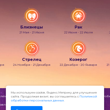
Близнецы
Рак
21 Мая - 21 Июня
22 Июня - 22 Июля
Стрелец
Козерог
бря
24 Ноября - 21 Декабря
22 Декабря - 20 Января
21
Мы используем cookie, Яндекс.Метрику для улучшения
ени и мечтаний, также известно под именами Гипнос, Морфей, Фобет
сайта. Продолжая визит, вы соглашаетесь с
Политикой
обработки персональных данных
.
авляйте по адресу: