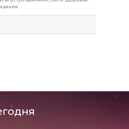
скаяния.
егодня