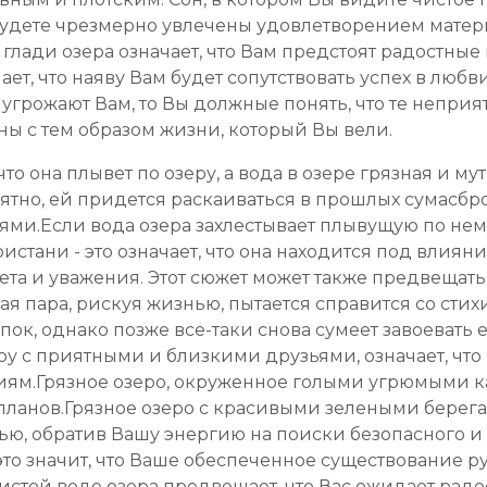
 будете чрезмерно увлечены удовлетворением матер
глади озера означает, что Вам предстоят радостные 
ает, что наяву Вам будет сопутствовать успех в любв
угрожают Вам, то Вы должные понять, что те неприя
 с тем образом жизни, который Вы вели.
о она плывет по озеру, а вода в озере грязная и му
тно, ей придется раскаиваться в прошлых сумасбро
и.Если вода озера захлестывает плывущую по нему 
истани - это означает, что она находится под влия
та и уважения. Этот сюжет может также предвещать 
я пара, рискуя жизнью, пытается справится со стихие
ок, однако позже все-таки снова сумеет завоевать е
у с приятными и близкими друзьями, означает, что В
иям.Грязное озеро, окруженное голыми угрюмыми к
ланов.Грязное озеро с красивыми зелеными берегам
ью, обратив Вашу энергию на поиски безопасного и
это значит, что Ваше обеспеченное существование р
истой воде озера предвещает, что Вас ожидает радо