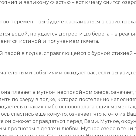
яния и великому счастью – вот к чему снится озеро
тво перемен – вы будете раскаиваться в своих греха
ся водой, но удается догрести до берега – в реаль
енятся истиной и получением почета.
 парой в лодке, справляющейся с бурной стихией –
ательными событиями ожидает вас, если вы увиде
на плавает в мутном неспокойном озере, означает, 
ь по озеру в лодке, которая постепенно наполняет
луждаетесь в каких-либо основополагающих момента
лось спастись еще кому-то, означает, что кто-то из 
е он сможет оправдаться перед Вами. Мутное, окр
м прогнозам в делах и любви. Мутное озеро в тени 
ным и плотским. Сон, в котором Вы видите чистое п