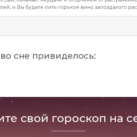
ей, и Вы будете пить горькое вино запоздалого ра
во сне привиделось:
ите свой гороскоп на с