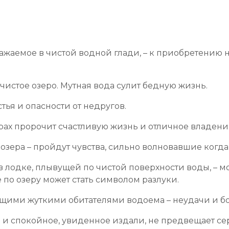
ражаемое в чистой водной глади, – к приобретению
 чистое озеро. Мутная вода сулит бедную жизнь.
тья и опасности от недругов.
орах пророчит счастливую жизнь и отличное владен
зера – пройдут чувства, сильно волновавшие когда-
в лодке, плывущей по чистой поверхности воды, – м
 по озеру может стать символом разлуки.
ющими жуткими обитателями водоема – неудачи и б
е и спокойное, увиденное издали, не предвещает с