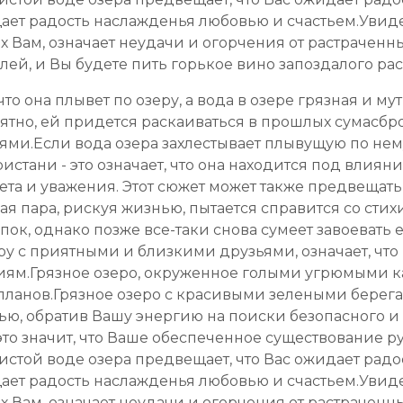
ает радость наслажденья любовью и счастьем.Увиде
Вам, означает неудачи и огорчения от растраченны
ей, и Вы будете пить горькое вино запоздалого ра
о она плывет по озеру, а вода в озере грязная и му
тно, ей придется раскаиваться в прошлых сумасбро
и.Если вода озера захлестывает плывущую по нему 
истани - это означает, что она находится под влия
та и уважения. Этот сюжет может также предвещать 
я пара, рискуя жизнью, пытается справится со стихие
ок, однако позже все-таки снова сумеет завоевать е
у с приятными и близкими друзьями, означает, что В
иям.Грязное озеро, окруженное голыми угрюмыми к
ланов.Грязное озеро с красивыми зелеными берегам
ью, обратив Вашу энергию на поиски безопасного и
это значит, что Ваше обеспеченное существование р
истой воде озера предвещает, что Вас ожидает радо
ает радость наслажденья любовью и счастьем.Увиде
Вам, означает неудачи и огорчения от растраченны