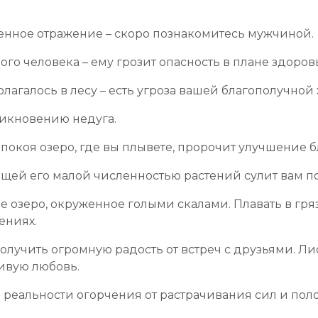
енное отражение – скоро познакомитесь мужчиной.
ого человека – ему грозит опасность в плане здоров
агалось в лесу – есть угроза вашей благополучной
никновению недуга.
покоя озеро, где вы плывете, пророчит улучшение 
ей его малой численностью растений сулит вам пой
ое озеро, окруженное голыми скалами. Плавать в гр
ениях.
получить огромную радость от встреч с друзьями. Л
ивую любовь.
 реальности огорчения от растрачивания сил и поло