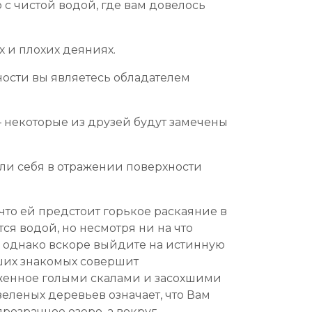
 с чистой водой, где вам довелось
х и плохих деяниях.
ности вы являетесь обладателем
 некоторые из друзей будут замечены
ли себя в отражении поверхности
что ей предстоит горькое раскаяние в
ся водой, но несмотря ни на что
х, однако вскоре выйдите на истинную
Ваших знакомых совершит
уженное голыми скалами и засохшими
зеленых деревьев означает, что Вам
розрачное озеро, а вокруг