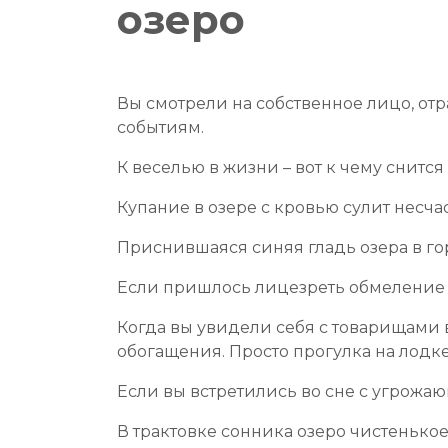
озеро
Вы смотрели на собственное лицо, от
событиям.
К веселью в жизни – вот к чему снится
Купание в озере с кровью сулит несчас
Приснившаяся синяя гладь озера в г
Если пришлось лицезреть обмеление о
Когда вы увидели себя с товарищами 
обогащения. Просто прогулка на лодке
Если вы встретились во сне с угрожа
В трактовке сонника озеро чистенько