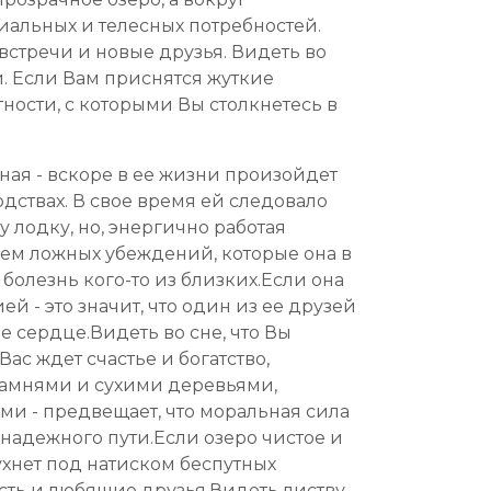
иальных и телесных потребностей.
встречи и новые друзья. Видеть во
и. Если Вам приснятся жуткие
тности, с которыми Вы столкнетесь в
тная - вскоре в ее жизни произойдет
дствах. В свое время ей следовало
лодку, но, энергично работая
нием ложных убеждений, которые она в
болезнь кого-то из близких.Если она
й - это значит, что один из ее друзей
е сердце.Видеть во сне, что Вы
ас ждет счастье и богатство,
амнями и сухими деревьями,
и - предвещает, что моральная сила
 надежного пути.Если озеро чистое и
ухнет под натиском беспутных
сть и любящие друзья.Видеть листву,