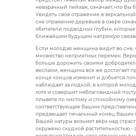
невзрачный пейзаж, означает, что Вы
Увидеть свое отражение в зеркальной 
сне отражение деревьев в озере означ
обитатели подводных глубин, которые 
ближайшем будущем напрямую связаны
Если молодая женщина видит во сне, чт
множество неприятных перемен. Вероя
больше дорожить своими добродетелям
веслами, женщина все же достигает пр
конце концов изменит и добьется поче
наблюдает за лодкой, в которой молода
хотя и совершит неблаговидный поступ
плывете по чистому и спокойному озер
соответствующее Вашим представлен
предвещает печальный конец Ваших п
Вашей натуры возьмет верх над страст
окружено скудной растительностью - 
поступков.Увидеть свое отражение в ч