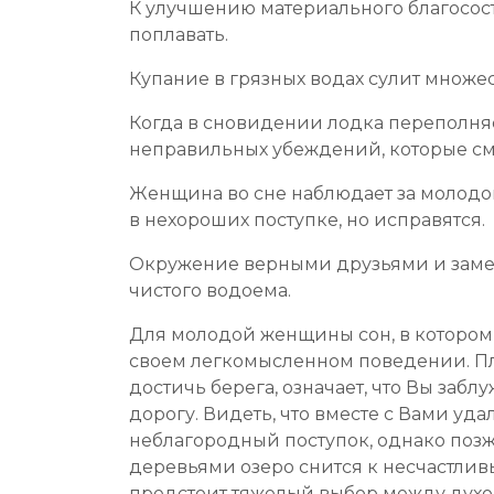
К улучшению материального благососто
поплавать.
Купание в грязных водах сулит множес
Когда в сновидении лодка переполняет
неправильных убеждений, которые см
Женщина во сне наблюдает за молодой
в нехороших поступке, но исправятся.
Окружение верными друзьями и замеч
чистого водоема.
Для молодой женщины сон, в котором о
своем легкомысленном поведении. Плыт
достичь берега, означает, что Вы заб
дорогу. Видеть, что вместе с Вами уда
неблагородный поступок, однако позж
деревьями озеро снится к несчастливы
предстоит тяжелый выбор между духов