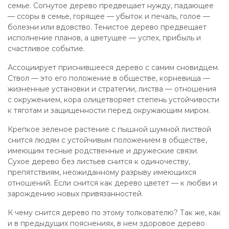
семье. Согнутое дерево предвещает нужду, падающее
— ссоры в семье, горящее — убыток и печаль, голое —
болезни или вдовство. Тенистое дерево предвещает
исполнение планов, а цветущее — успех, прибыль и
счастливое событие.
Ассоциирует приснившееся дерево с самим сновидцем.
Ствол — это его положение в обществе, корневища —
жизненные установки и стратегии, листва — отношения
с окружением, кора олицетворяет степень устойчивости
к тяготам и защищенности перед окружающим миром.
Крепкое зеленое растение с пышной шумной листвой
снится людям с устойчивым положением в обществе,
имеющим тесные родственные и дружеские связи.
Сухое дерево без листьев снится к одиночеству,
препятствиям, неожиданному разрыву имеющихся
отношений. Если снится как дерево цветет — к любви и
зарождению новых привязанностей.
К чему снится дерево по этому толкователю? Так же, как
и в предыдущих пояснениях, в нем здоровое дерево