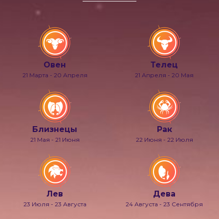
Овен
Телец
21 Марта - 20 Апреля
21 Апреля - 20 Мая
Близнецы
Рак
21 Мая - 21 Июня
22 Июня - 22 Июля
Лев
Дева
23 Июля - 23 Августа
24 Августа - 23 Сентября