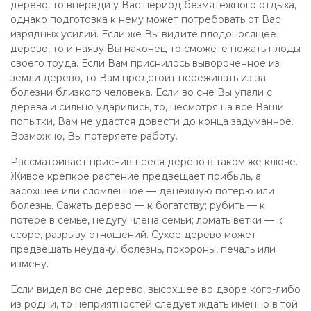
дерево, то впереди у Вас период безмятежного отдыха,
однако подготовка к нему может потребовать от Вас
изрядных усилий. Если же Вы видите плодоносящее
дерево, то и наяву Вы наконец-то сможете пожать плоды
своего труда. Если Вам приснилось вывороченное из
земли дерево, то Вам предстоит переживать из-за
болезни близкого человека. Если во сне Вы упали с
дерева и сильно ударились, то, несмотря на все Ваши
попытки, Вам не удастся довести до конца задуманное.
Возможно, Вы потеряете работу.
Рассматривает приснившееся дерево в таком же ключе.
Живое крепкое растение предвещает прибыль, а
засохшее или сломленное — денежную потерю или
болезнь. Сажать дерево — к богатству; рубить — к
потере в семье, недугу члена семьи; ломать ветки — к
ссоре, разрыву отношений. Сухое дерево может
предвещать неудачу, болезнь, похороны, печаль или
измену.
Если видел во сне дерево, высохшее во дворе кого-либо
из родни, то неприятностей следует ждать именно в той