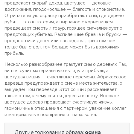
предрекает скорый доход, цветущее — деловые
достижения, плодоносящее — благость и спокойствие.
Отрицательную окраску приобретают сны, где дерево
рубят — это к потерям, а вырваное с корневищем
предвещает смерть и траур, горящее сигнализирует о
предстоящих убытках. Распиленные бревна и бруски —
предвестники денег или наследства, при этом чем
толще был ствол, тем больше может быть возможная
прибыль.
Несколько разнообразнее трактует сны о деревьях. Так,
вишня сулит материальную выгоду и прибыль, а
цветущая вишня — счастливые перемены. Абрикосовое
деревце предупреждает о смене места жительства, о
вынужденном переезде. Этот сонник рассказывает
также о том, к чему снятся деревья в цвету. Высокое
цветущее дерево предвещает счастливую жизнь,
гармоничные отношения с партнером, уважение коллег
и материальные поощрения от начальства.
Другие толкования образа:
осина