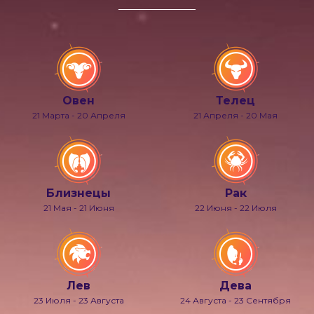
Овен
Телец
21 Марта - 20 Апреля
21 Апреля - 20 Мая
Близнецы
Рак
21 Мая - 21 Июня
22 Июня - 22 Июля
Лев
Дева
23 Июля - 23 Августа
24 Августа - 23 Сентября