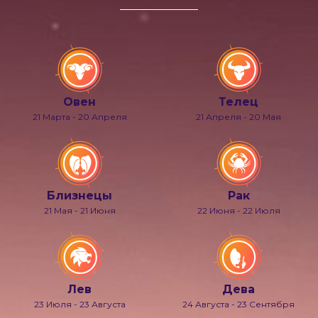
Овен
Телец
21 Марта - 20 Апреля
21 Апреля - 20 Мая
Близнецы
Рак
21 Мая - 21 Июня
22 Июня - 22 Июля
Лев
Дева
23 Июля - 23 Августа
24 Августа - 23 Сентября