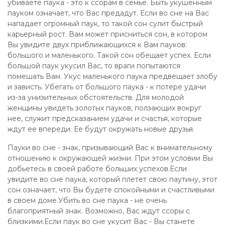
убиваете паука - это к ссорам в семье. Быть укушенным
пауком означает, что Вас предадут. Если во сне на Вас
нападает огромный паук, то такой сон сулит быстрый
карьерный рост. Вам может присниться сон, в котором
Вы увидите двух приближающихся к Вам пауков:
большого и маленького. Такой сон обещает успех. Если
большой паук укусил Вас, то враги попытаются
помешать Вам. Укус маленького паука предвещает злобу
и зависть. Убегать от большого паука - к потере удачи
из-за унизительных обстоятельств. Для молодой
женщины увидеть золотых пауков, ползающих вокруг
нее, служит предсказанием удачи и счастья, которые
ждут ее впереди. Ее будут окружать новые друзья.
Пауки во сне - знак, призывающий Вас к внимательному
отношению к окружающей жизни. При этом условии Вы
добьетесь в своей работе больших успехов.Если
увидите во сне паука, который плетет свою паутину, этот
сон означает, что Вы будете спокойными и счастливыми
в своем доме.Убить во сне паука - не очень
благоприятный знак. Возможно, Вас ждут ссоры с
близкими.Если паук во сне укусит Вас - Вы станете