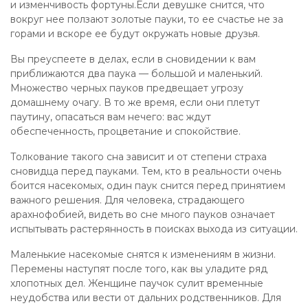
и изменчивость фортуны.Если девушке снится, что
вокруг нее ползают золотые пауки, то ее счастье не за
горами и вскоре ее будут окружать новые друзья.
Вы преуспеете в делах, если в сновидении к вам
приближаются два паука — большой и маленький.
Множество черных пауков предвещает угрозу
домашнему очагу. В то же время, если они плетут
паутину, опасаться вам нечего: вас ждут
обеспеченность, процветание и спокойствие.
Толкование такого сна зависит и от степени страха
сновидца перед пауками. Тем, кто в реальности очень
боится насекомых, один паук снится перед принятием
важного решения. Для человека, страдающего
арахнофобией, видеть во сне много пауков означает
испытывать растерянность в поисках выхода из ситуации.
Маленькие насекомые снятся к изменениям в жизни.
Перемены наступят после того, как вы уладите ряд
хлопотных дел. Женщине паучок сулит временные
неудобства или вести от дальних родственников. Для