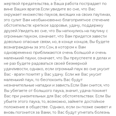
жертвой предательства, а Ваша работа пострадает по
вине Ваших врагов.Если увидите во сне, что Вас
окружает множество пауков, висящих на своих паутинах,
это сулит Вам необыкновенно благоприятное стечение
обстоятельств: крепкое здоровье, удачу, поддержку
друзей.Увидеть во сне, что Вы наткнулись на паутину с
огромным пауком, означает, что Вам придется завести
довольно опасные связи, но, в конце концов, Вы будете
вознаграждены за это.Сон, в котором к Вам
одновременно приближаются очень большой и очень
маленький пауки, означает, что Вы преуспеете в делах и
не раз будете радоваться своей безмерной
удачливости, однако, если огромный паук во сне укусит
Вас - враги похитят у Вас удачу. Если же Вас укусит
маленький паук, то беспокоить Вас будут
незначительные нападки и зависть.Если Вам снится, что
Вы убегаете от большого паука, значит, удача покинет
Вас при унизительных для Вас обстоятельствах. Если Вы
убьете этого паука, то, возможно, займете достойное
положение в обществе. Однако, если он позже оживет и
вновь погонится за Вами, то Вас будут угнетать болезнь