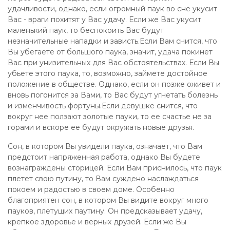
удачливости, однако, если огромный паук во сне укусит
Вас - враги похитят у Вас удачу. Если же Вас укусит
маленький паук, то беспокоить Вас будут
незначительные нападки и зависть.Если Вам снится, что
Вы убегаете от большого паука, значит, удача покинет
Вас при унизительных для Вас обстоятельствах. Если Вы
убьете этого паука, то, возможно, займете достойное
положение в обществе. Однако, если он позже оживет и
вновь погонится за Вами, то Вас будут угнетать болезнь
и изменчивость фортуны.Если девушке снится, что
вокруг нее ползают золотые пауки, то ее счастье не за
горами и вскоре ее будут окружать новые друзья.
Сон, в котором Вы увидели паука, означает, что Вам
предстоит напряженная работа, однако Вы будете
вознаграждены сторицей. Если Вам приснилось, что паук
плетет свою путину, то Вам суждено наслаждаться
покоем и радостью в своем доме. Особенно
благоприятен сон, в котором Вы видите вокруг много
пауков, плетущих паутину. Он предсказывает удачу,
крепкое здоровье и верных друзей. Если же Вы