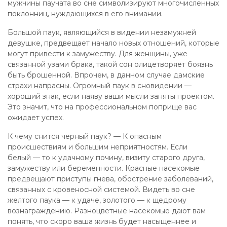
мужчины паучата во сне символизируют многочисленных
поклонниц, нуждающихся в его внимании.
Большой паук, являющийся в видении незамужней
девушке, предвещает начало новых отношений, которые
могут привести к замужеству. Для женщины, уже
связанной узами брака, такой сон олицетворяет боязнь
быть брошенной. Впрочем, в данном случае дамские
страхи напрасны. Огромный паук в сновидении —
хороший знак, если наяву ваши мысли заняты проектом.
Это значит, что на профессиональном поприще вас
ожидает успех.
К чему снится черный паук? — К опасным
происшествиям и большим неприятностям. Если
белый — то к удачному почину, визиту старого друга,
замужеству или беременности. Красные насекомые
предвещают приступы гнева, обострение заболеваний,
связанных с кровеносной системой. Видеть во сне
желтого паука — к удаче, золотого — к щедрому
вознаграждению. Разноцветные насекомые дают вам
понять, что скоро ваша жизнь будет насыщеннее и