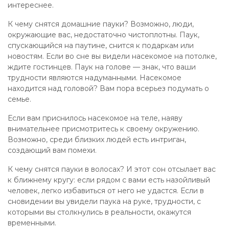
интереснее.
К чему снятся домашние пауки? Возможно, люди,
окружающие вас, недостаточно чистоплотны. Паук,
спускающийся на паутине, снится к подаркам или
новостям. Если во сне вы видели насекомое на потолке,
ждите гостинцев. Паук на голове — знак, что ваши
трудности являются надуманными. Насекомое
находится над головой? Вам пора всерьез подумать о
семье.
Если вам приснилось насекомое на теле, наяву
внимательнее присмотритесь к своему окружению.
Возможно, среди близких людей есть интриган,
создающий вам помехи.
К чему снятся пауки в волосах? И этот сон отсылает вас
к ближнему кругу: если рядом с вами есть назойливый
человек, легко избавиться от него не удастся. Если в
сновидении вы увидели паука на руке, трудности, с
которыми вы столкнулись в реальности, окажутся
временными.