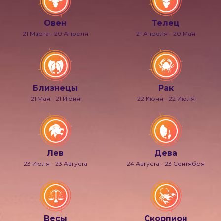
Овен
Телец
21 Марта - 20 Апреля
21 Апреля - 20 Мая
Близнецы
Рак
21 Мая - 21 Июня
22 Июня - 22 Июля
Лев
Дева
23 Июля - 23 Августа
24 Августа - 23 Сентября
Весы
Скорпион