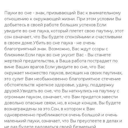
Пауки во сне - знак, призывающий Вас к внимательному
отношению к окружающей жизни. При этом условии Вы
добьетесь в своей работе больших успехов.Если
увидите во сне паука, который плетет свою паутину, этот
сон означает, что Вы будете спокойными и счастливыми
в своем доме.Убить во сне паука - не очень
благоприятный знак. Возможно, Вас ждут ссоры с
близкими.Если паук во сне укусит Вас - Вы станете
жертвой предательства, а Ваша работа пострадает по
вине Ваших врагов.Если увидите во сне, что Вас
окружает множество пауков, висящих на своих паутинах,
это сулит Вам необыкновенно благоприятное стечение
обстоятельств: крепкое здоровье, удачу, поддержку
друзей.Увидеть во сне, что Вы наткнулись на паутину с
огромным пауком, означает, что Вам придется завести
довольно опасные связи, но, в конце концов, Вы будете
вознаграждены за это.Сон, в котором к Вам
одновременно приближаются очень большой и очень
маленький пауки, означает, что Вы преуспеете в делах и
не раз будете радоваться своей безмерной