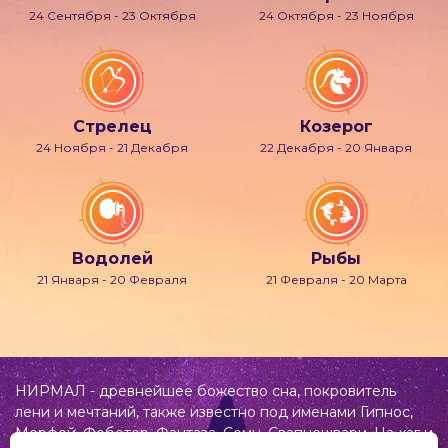
24 Сентября - 23 Октября
24 Октября - 23 Ноября
Стрелец
Козерог
24 Ноября - 21 Декабря
22 Декабря - 20 Января
Водолей
Рыбы
21 Января - 20 Февраля
21 Февраля - 20 Марта
НИРМАЛ - древнейшее божество сна, покровитель
лени и мечтаний, также известно под именами Гипнос,
Морфей, Фобетор, Фантаза, Сомн, Свапнещвари, На-хаг и