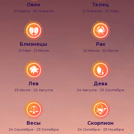
Овен
Телец
21 Марта - 20 Апреля
21 Апреля - 20 Мая
Близнецы
Рак
21 Мая - 21 Июня
22 Июня - 22 Июля
Лев
Дева
23 Июля - 23 Августа
24 Августа - 23 Сентября
Весы
Скорпион
24 Сентября - 23 Октября
24 Октября - 23 Ноября