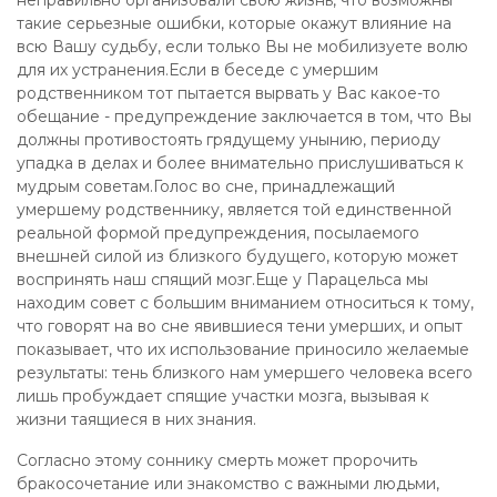
неправильно организовали свою жизнь, что возможны
такие серьезные ошибки, которые окажут влияние на
всю Вашу судьбу, если только Вы не мобилизуете волю
для их устранения.Если в беседе с умершим
родственником тот пытается вырвать у Вас какое-то
обещание - предупреждение заключается в том, что Вы
должны противостоять грядущему унынию, периоду
упадка в делах и более внимательно прислушиваться к
мудрым советам.Голос во сне, принадлежащий
умершему родственнику, является той единственной
реальной формой предупреждения, посылаемого
внешней силой из близкого будущего, которую может
воспринять наш спящий мозг.Еще у Парацельса мы
находим совет с большим вниманием относиться к тому,
что говорят на во сне явившиеся тени умерших, и опыт
показывает, что их использование приносило желаемые
результаты: тень близкого нам умершего человека всего
лишь пробуждает спящие участки мозга, вызывая к
жизни таящиеся в них знания.
Согласно этому соннику смерть может пророчить
бракосочетание или знакомство с важными людьми,