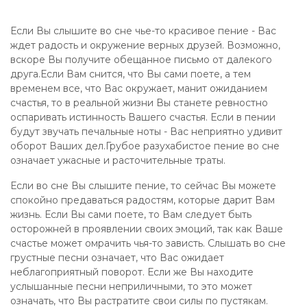
Если Вы слышите во сне чье-то красивое пение - Вас
ждет радость и окружение верных друзей. Возможно,
вскоре Вы получите обещанное письмо от далекого
друга.Если Вам снится, что Вы сами поете, а тем
временем все, что Вас окружает, манит ожиданием
счастья, то в реальной жизни Вы станете ревностно
оспаривать истинность Вашего счастья. Если в пении
будут звучать печальные ноты - Вас неприятно удивит
оборот Ваших дел.Грубое разухабистое пение во сне
означает ужасные и расточительные траты.
Если во сне Вы слышите пение, то сейчас Вы можете
спокойно предаваться радостям, которые дарит Вам
жизнь. Если Вы сами поете, то Вам следует быть
осторожней в проявлении своих эмоций, так как Ваше
счастье может омрачить чья-то зависть. Слышать во сне
грустные песни означает, что Вас ожидает
неблагоприятный поворот. Если же Вы находите
услышанные песни неприличными, то это может
означать, что Вы растратите свои силы по пустякам.