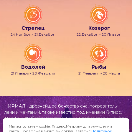
Стрелец
Козерог
24 Ноября - 21 Декабря
22 Декабря - 20 Января
Водолей
Рыбы
21 Января - 20 Февраля
21 Февраля - 20 Марта
НИРМАЛ - древнейшее божество сна, покровитель
лени и мечтаний, также известно под именами Гипнос,
Морфей, Фобетор, Фантаза, Сомн, Свапнещвари, На-хаг и
др.
Мы используем cookie, Яндекс.Метрику для улучшения
сайта. Продолжая визит, вы соглашаетесь с
Политикой