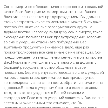
Сон о смерти не обещает ничего хорошего и в реальной
жизни.Если Вам приснится мертвым кто-то из Ваших
близких, - сон является предупреждением: Вы должны
стойко встретить какое-то испытание, может быть даже
потерю.Услышать во сне голос умершего друга - к
дурным вестям.Человеку, видящему сон о смерти, такое
сновидение посылается как предупреждение. Говорить
во сне с умершим отцом - это побуждение Вас
тщательно продумать начинаемое дело, еще раз
проконтролировать все связанные с ним операции. Сон
предупреждает о замышляемых кем-то интригах против
Вас.Мужчины и женщины после такого сна должны с
большей рассудительностью обдумывать свое
поведение, беречь репутацию.Беседа во сне с умершей
матерью должна восприниматься как призыв лучше
контролировать свои склонности, обратить внимание на
здоровье.Беседа с умершим братом является знаком
того, что кто-то нуждается в Вашей помощи и
сострадании.Если кто-то умерший является к Вам во сне
веселым и оживленным, это означает, что Вы