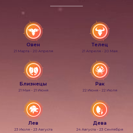
Овен
Телец
21 Марта - 20 Апреля
21 Апреля - 20 Мая
Близнецы
Рак
21 Мая - 21 Июня
22 Июня - 22 Июля
Лев
Дева
23 Июля - 23 Августа
24 Августа - 23 Сентября