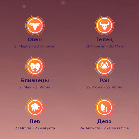
Овен
Телец
21 Марта - 20 Апреля
21 Апреля - 20 Мая
Близнецы
Рак
21 Мая - 21 Июня
22 Июня - 22 Июля
Лев
Дева
23 Июля - 23 Августа
24 Августа - 23 Сентября