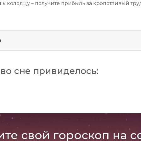
й к колодцу – получите прибыль за кропотливый труд
а
во сне привиделось:
ите свой гороскоп на с