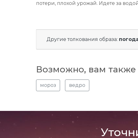
потери, плохой урожай. Идете за водо
Другие толкования образа:
погод
Возможно, вам также 
мороз
ведро
Уточн