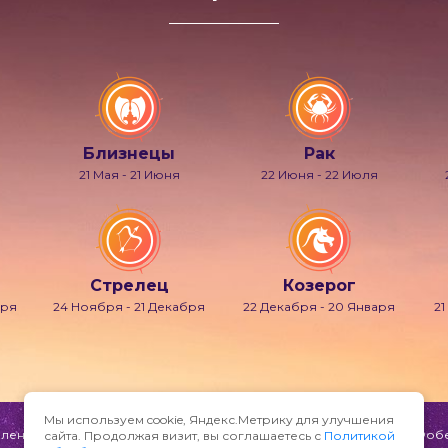
Близнецы
Рак
21 Мая - 21 Июня
22 Июня - 22 Июля
Стрелец
Козерог
бря
24 Ноября - 21 Декабря
22 Декабря - 20 Января
21
Мы используем cookie, Яндекс.Метрику для улучшения
ени и мечтаний, также известно под именами Гипнос, Морфей, Фобет
сайта. Продолжая визит, вы соглашаетесь с
Политикой