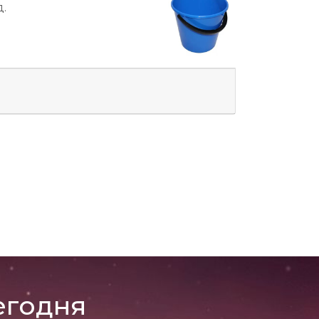
.
егодня