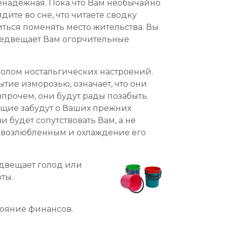
ненадежная. Пока что Вам необычайно
ите во сне, что читаете сводку
иться поменять место жительства. Вы
предвещает Вам огорчительные
волом ностальгических настроений.
тие изморозью, означает, что они
впрочем, они будут рады позабыть.
ющие забудут о Ваших прежних
и будет сопутствовать Вам, а не
 возлюбленным и охлаждение его
едвещает голод или
ты.
тояние финансов.