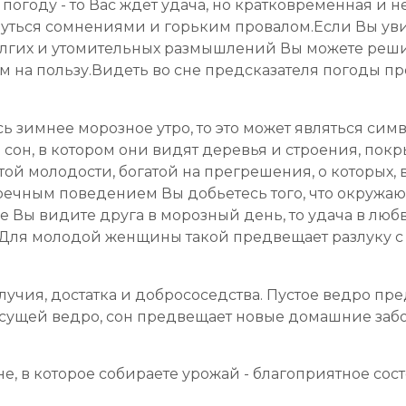
погоду - то Вас ждет удача, но кратковременная и 
нуться сомнениями и горьким провалом.Если Вы увид
 долгих и утомительных размышлений Вы можете реш
Вам на пользу.Видеть во сне предсказателя погоды 
ь зимнее морозное утро, то это может являться сим
он, в котором они видят деревья и строения, покры
отой молодости, богатой на прегрешения, о которых, 
речным поведением Вы добьетесь того, что окружа
не Вы видите друга в морозный день, то удача в любв
Для молодой женщины такой предвещает разлуку с
лучия, достатка и добрососедства. Пустое ведро пр
сущей ведро, сон предвещает новые домашние забо
е, в которое собираете урожай - благоприятное сос