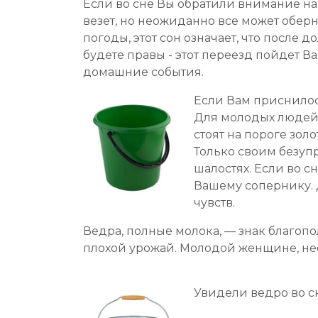
Если во сне Вы обратили внимание на 
везет, но неожиданно все может обер
погоды, этот сон означает, что после
будете правы - этот переезд пойдет 
домашние события.
Если Вам приснилос
Для молодых людей с
стоят на пороге зол
Только своим безуп
шалостях. Если во с
Вашему сопернику. 
чувств.
Ведра, полные молока, — знак благопо
плохой урожай. Молодой женщине, не
Увидели ведро во сн