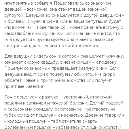
или приятные события. Поцеловались со знакомой
девицей – возможно, она станет вашей законной
супругой. Девушка во сне целуется с другой девушкой –
к болезни, с мужчиной – в жизни ваша репутация будет
«подмочена». Также такой сон может означать встречу с
самовлюбленным мужчиной. Если женщине снится, что
она целуется с чужим мужем, она может оказаться в
центре скандала, неприятных обстоятельств.
Для девушки видеть сон, в котором она целует мужчину,
означает скорую свадьбу, с незнакомцем – к подарку.
Поцелуй со знакомым предвещает разлуку с ним. Если
девушка видит сон с поцелуем любимого, она скоро
обретет новые и приятные знакомства или получит
приятные известия.
Сон с поцелуем к разлуке. Чувственный, страстный
поцелуй к затяжной и тяжелой болезни. Долгий поцелуй
к серьезному скандалу, расставанию. Чувствовать на
губах холод от поцелуя – к несчастью. Древние говорили
– холодный поцелуй – тебя отметила смерть.
Болезненный поцелуй – избавитесь от лишних хлопот и