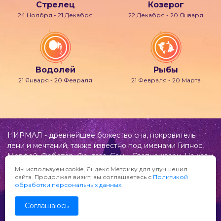
Стрелец
Козерог
24 Ноября - 21 Декабря
22 Декабря - 20 Января
Водолей
Рыбы
21 Января - 20 Февраля
21 Февраля - 20 Марта
НИРМАЛ - древнейшее божество сна, покровитель
лени и мечтаний, также известно под именами Гипнос,
Морфей, Фобетор, Фантаза, Сомн, Свапнещвари, На-хаг и
др.
Мы используем cookie, Яндекс.Метрику для улучшения
сайта. Продолжая визит, вы соглашаетесь с
Политикой
Предложения и замечания по сайту «Нирмал»
обработки персональных данных
.
направляйте по адресу:
info@nirmal.ru
Соглашаюсь
© «Нирмал» 2010-2026