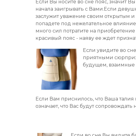
Если Вы носите во сне пояс, значит В
начала заигрывать с Вами.Если девушк
заслужит уважение своим открытым и м
попадете под нежелательное влияние.
много сил потратите на приобретение
красивый пояс - наяву ее ждет призна
Если увидите во сне
приятными сюрприза
будущем, взаимные
Если Вам приснилось, что Ваша талия 
означает, что Вас будут сопровождать
Если во сне Вы видите б