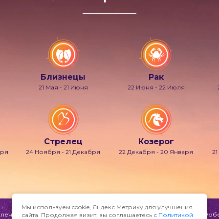
Близнецы
Рак
21 Мая - 21 Июня
22 Июня - 22 Июля
Стрелец
Козерог
бря
24 Ноября - 21 Декабря
22 Декабря - 20 Января
21
Мы используем cookie, Яндекс.Метрику для улучшения
ени и мечтаний, также известно под именами Гипнос, Морфей, Фобет
сайта. Продолжая визит, вы соглашаетесь с
Политикой