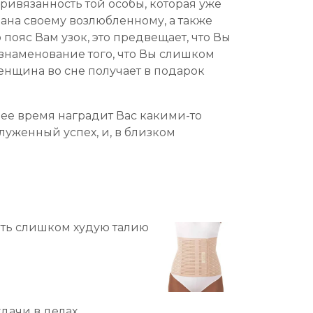
привязанность той особы, которая уже
дана своему возлюбленному, а также
пояс Вам узок, это предвещает, что Вы
знаменование того, что Вы слишком
енщина во сне получает в подарок
шее время наградит Вас какими-то
уженный успех, и, в близком
деть слишком худую талию
дачи в делах.