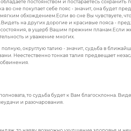
ы обладаете постоянством и постараетесь сохранить 
а во сне покупает себе пояс - значит, она будет пре
ягким обхождением.Если во сне Вы чувствуете, что 
Видеть на других дорогие и красивые пояса - пред
 состояния, в ущерб Вашим прежним планам.Если ж
тельность и уважение многих.
 полную, округлую талию - значит, судьба в ближай
ми. Неестественно тонкая талия предвещает незасл
 обвинения.
полновата, то судьба будет к Вам благосклонна. Ви
 неудачи и разочарования.
андаж, то наяву возможно ухудшение здоровья и неу