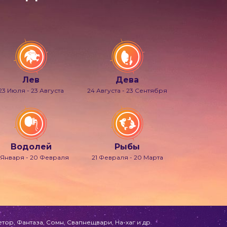
Лев
Дева
23 Июля - 23 Августа
24 Августа - 23 Сентября
Водолей
Рыбы
 Января - 20 Февраля
21 Февраля - 20 Марта
ор, Фантаза, Сомн, Свапнещвари, На-хаг и др.