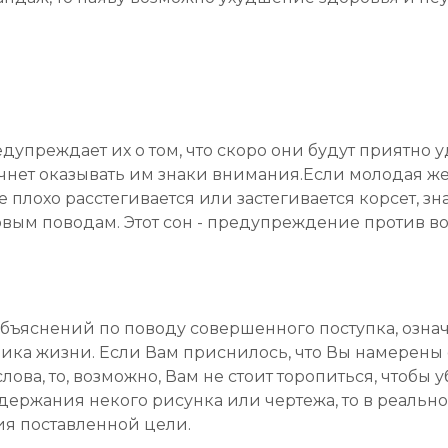
дупреждает их о том, что скоро они будут приятно уд
начнет оказывать им знаки внимания.Если молодая ж
е плохо расстегивается или застегивается корсет, зн
ковым поводам. Этот сон - предупреждение против 
 объяснений по поводу совершенного поступка, означа
ика жизни. Если Вам приснилось, что Вы намерены 
ова, то, возможно, Вам не стоит торопиться, чтобы 
одержания некого рисунка или чертежа, то в реаль
ия поставленной цели.