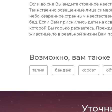
Если во сне Вы видите странное неест
Таинственно освещенные лица символ
небо, озаренное странным неестествен
бед. Если Вам приснились дети на осв
которой Вы горько раскаетесь. Прежд
животные, то в реальной жизни Вам пр
Возможно, вам также 
талия
бандаж
корсет
об
Уточн