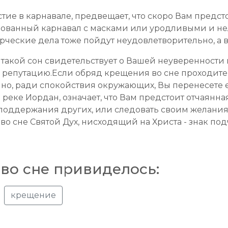
стие в карнавале, предвещает, что скоро Вам пред
рованный карнавал с масками или уродливыми и 
рческие дела тоже пойдут неудовлетворительно, а в
акой сон свидетельствует о Вашей неуверенности в с
ю репутацию.Если обряд крещения во сне проходите
но, ради спокойствия окружающих, Вы перенесете ег
в реке Иордан, означает, что Вам предстоит отчаян
 поддержания других, или следовать своим желаниям
 сне Святой Дух, нисходящий на Христа - знак по
во сне привиделось:
крещение