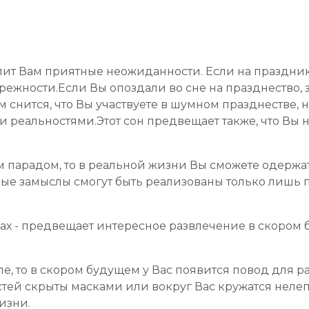
улит Вам приятные неожиданности. Если на праздни
брежности.Если Вы опоздали во сне на празднество,
 снится, что Вы участвуете в шумном празднестве, н
еальностями.Этот сон предвещает также, что Вы ник
м парадом, то в реальной жизни Вы сможете одержа
вые замыслы смогут быть реализованы только лишь 
нах - предвещает интересное развлечение в скором 
ле, то в скором будущем у Вас появится повод для 
стей скрыты масками или вокруг Вас кружатся нелеп
изни.