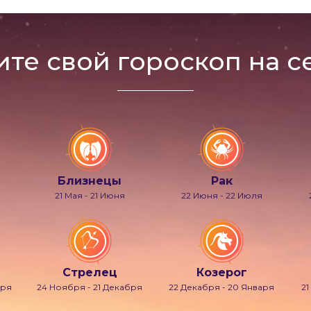
ите свой гороскоп на с
Близнецы
Рак
21 Мая - 21 Июня
22 Июня - 22 Июля
Стрелец
Козерог
бря
24 Ноября - 21 Декабря
22 Декабря - 20 Января
21