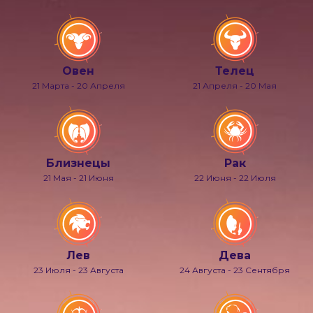
Овен
Телец
21 Марта - 20 Апреля
21 Апреля - 20 Мая
Близнецы
Рак
21 Мая - 21 Июня
22 Июня - 22 Июля
Лев
Дева
23 Июля - 23 Августа
24 Августа - 23 Сентября