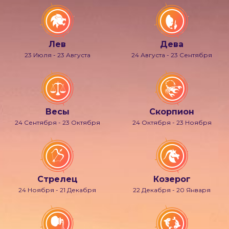
Лев
Дева
23 Июля - 23 Августа
24 Августа - 23 Сентября
Весы
Скорпион
24 Сентября - 23 Октября
24 Октября - 23 Ноября
Стрелец
Козерог
24 Ноября - 21 Декабря
22 Декабря - 20 Января