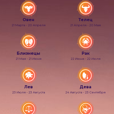
Овен
Телец
21 Марта - 20 Апреля
21 Апреля - 20 Мая
Близнецы
Рак
21 Мая - 21 Июня
22 Июня - 22 Июля
Лев
Дева
23 Июля - 23 Августа
24 Августа - 23 Сентября