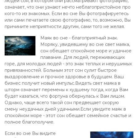
людей сон, в котором они рассматривают фотографию,
означает, что они узнают нечто неблагопристойное про
кого-то из знакомых. Если во сне Вы фотографируетесь
или сами печатаете свою фотографию, то, возможно, Вы
причините неприятности другим, сами того не желая.
Маяк во сне - благоприятный знак.
Моряку, увидевшему во сне свет маяка,
сон обещает спокойное море и удачное
плавание. Для людей, переживающих
горе, для молодых людей - это знак теплых и нерушимых
привязанностей. Больным этот сон сулит быстрое
выздоровление и прочное здоровье в будущем. Ваш
бизнес получит новый импульс.Видеть свет маяка в
шторм означает перемены к худшему тогда, когда Вам
будет казаться, что фортуна обернулась к Вам лицом.
Однако, чаще всего такой сон предвещает скорую
смену неудачных дней удачными.Если увидите маяк в
спокойном море - этот сон обещает семейное счастье и
полное благополучие.
Если во сне Вы видите